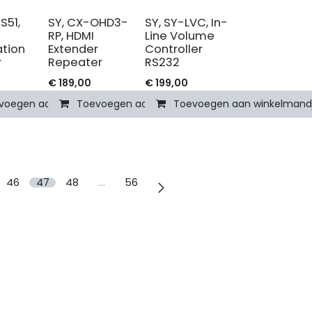
S51,
SY, CX-OHD3-
SY, SY-LVC, In-
RP, HDMI
Line Volume
ation
Extender
Controller
r
Repeater
RS232
€
189,00
€
199,00
mandje
voegen aan winkelmandje
Toevoegen aan winkelmandje
Toevoegen aan winkelmand
46
47
48
…
56
x AV
+31(0)74-2426092​