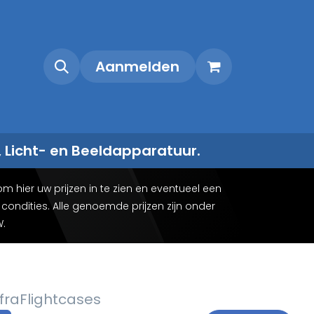
Shop
Contact
Aanmelden
, Licht- en Beeldapparatuur.
m hier uw prijzen in te zien en eventueel een
ondities. Alle genoemde prijzen zijn onder
W.
fra
Flightcases