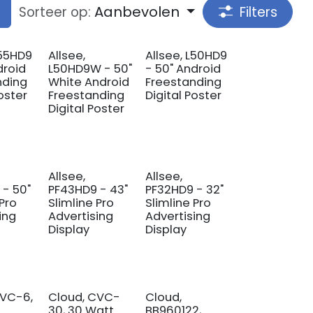
Aanbevolen
Sorteer op:
Filters
L55HD9
Allsee,
Allsee, L50HD9
droid
L50HD9W - 50"
- 50" Android
nding
White Android
Freestanding
Poster
Freestanding
Digital Poster
Digital Poster
Allsee,
Allsee,
 - 50"
PF43HD9 - 43"
PF32HD9 - 32"
 Pro
Slimline Pro
Slimline Pro
ing
Advertising
Advertising
Display
Display
CVC-6,
Cloud, CVC-
Cloud,
30, 30 Watt
BB960122,