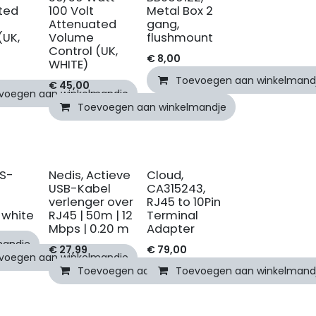
ted
100 Volt
Metal Box 2
Attenuated
gang,
(UK,
Volume
flushmount
Control (UK,
€
8,00
WHITE)
Toevoegen aan winkelmand
€
45,00
voegen aan winkelmandje
Toevoegen aan winkelmandje
CS-
Nedis, Actieve
Cloud,
USB-Kabel
CA315243,
verlenger over
RJ45 to 10Pin
 white
RJ45 | 50m | 12
Terminal
Mbps | 0.20 m
Adapter
mandje
€
27,99
€
79,00
voegen aan winkelmandje
Toevoegen aan winkelmandje
Toevoegen aan winkelmand