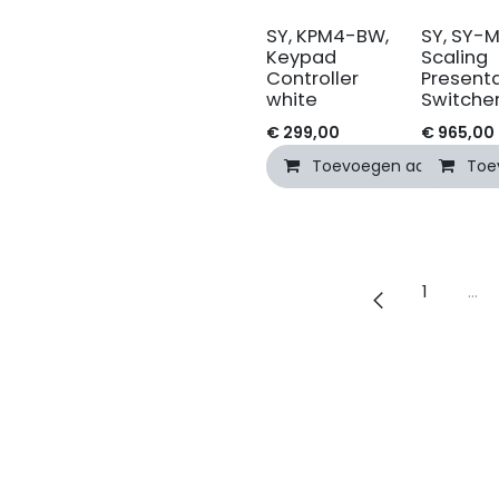
SY, KPM4-BW,
SY, SY-M
Keypad
Scaling
Controller
Present
white
Switche
€
299,00
€
965,00
Toevoegen aan winkel
Toe
1
…
tie in Audiovisuele Oplossingen"
le
Decilux AV Sales & Decilu