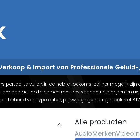
Sales
Rent
Nieuws
Over ons
 Verkoop & Import van Professionele Geluid-
rtaal te vullen, in de nabije toekomst zal het mogelijk zijn o
 u om contact op te nemen met ons voor actuele prijzen en uw c
oorbehoud van typefouten, prijswijzigingen en zijn exclusief BT
Alle producten
Audio
Merken
Video
In