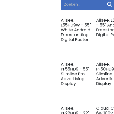
Allsee,
Allsee, 
L55HD9W - 55"
- 55" An
White Android
Freesta
Freestanding
Digital 
Digital Poster
Allsee,
Allsee,
PF55HD9 - 55"
PF50HD9
Slimline Pro
Slimline
Advertising
Advertis
Display
Display
Allsee,
Cloud, 
PF22HD9 - 22"
6w 100v