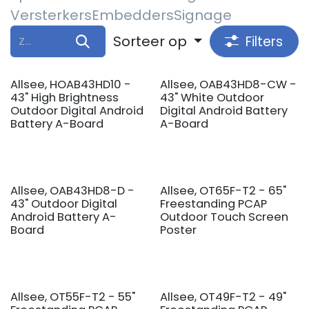
Versterkers
Embedders
Signage
Sorteer op
Filters
Allsee, HOAB43HD10 -
Allsee, OAB43HD8-CW -
43" High Brightness
43" White Outdoor
Outdoor Digital Android
Digital Android Battery
Battery A-Board
A-Board
Allsee, OAB43HD8-D -
Allsee, OT65F-T2 - 65"
43" Outdoor Digital
Freestanding PCAP
Android Battery A-
Outdoor Touch Screen
Board
Poster
Allsee, OT55F-T2 - 55"
Allsee, OT49F-T2 - 49"