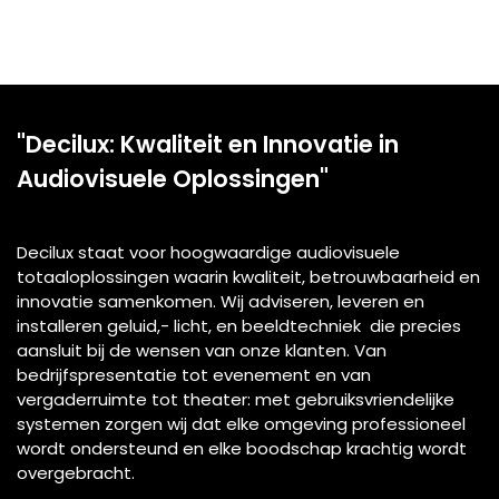
draadloos microfoonsysteem dat bekendstaat om zijn
uitstekende geluidskwaliteit en betrouwbare werking.
Met digitale transmissie, uitgebreide frequentie-opties
en robuuste constructie biedt het systeem stabiliteit
en flexibiliteit, zelfs in veeleisende live‑omgevingen.
Dankzij intuïtieve bediening, lange batterijduur en
compatibiliteit met diverse microfoon- en
headsetmodellen is de D 6000-serie een vertrouwde
keuze voor concerten, theaters en broadcast-
toepassingen.
Decilux AV Rent beschik o.a. over:
Sennheiser EM6000
Sennheiser SKM6000 handzenders met MMD431
Sennheiser SK6212 beltpacks met lemo3
Sennheiser HSP-4 headsets met lemo3
Sennheiser Headmic 4 headsets met lemo3