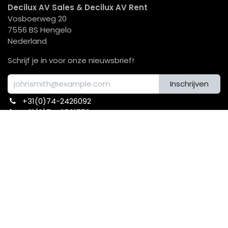
"Decilux: Kwaliteit en Innovatie in
Audiovisuele Oplossingen"
Decilux staat voor hoogwaardige audiovisuele
totaaloplossingen waarin kwaliteit, betrouwbaarheid en
innovatie samenkomen. Wij adviseren, leveren en
installeren geluid,- licht, en beeldtechniek die precies
aansluit bij de wensen van onze klanten. Van
bedrijfspresentatie tot evenement en van
vergaderruimte tot theater: met gebruiksvriendelijke
systemen zorgen wij dat elke omgeving professioneel
wordt ondersteund en elke boodschap krachtig wordt
overgebracht.