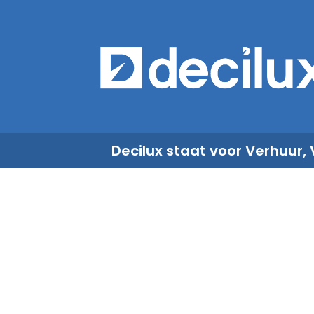
Overslaan naar inhoud
​
Decilux staat voor Verhuur,