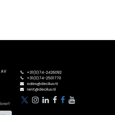
x AV
+31(0)74-2426092​
+31(0)74-2501770
sales@decilux.nl
rent@decilux.nl
brief!