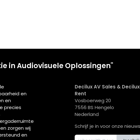
tie in Audiovisuele Oplossingen"
le
Decilux AV Sales & Decilu
wbaarheid en
Rent
en en
Vosboerweg 20
ie precies
7556 BS Hengelo
n
Nederland
vergaderruimte
Schrijf je in voor onze nieuws
men zorgen wij
ersteund en