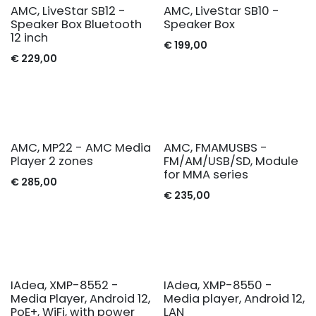
AMC, LiveStar SB12 -
AMC, LiveStar SB10 -
Speaker Box Bluetooth
Speaker Box
12 inch
€
199,00
€
229,00
AMC, MP22 - AMC Media
AMC, FMAMUSBS -
Player 2 zones
FM/AM/USB/SD, Module
for MMA series
€
285,00
€
235,00
IAdea, XMP-8552 -
IAdea, XMP-8550 -
Media Player, Android 12,
Media player, Android 12,
PoE+, WiFi, with power
LAN