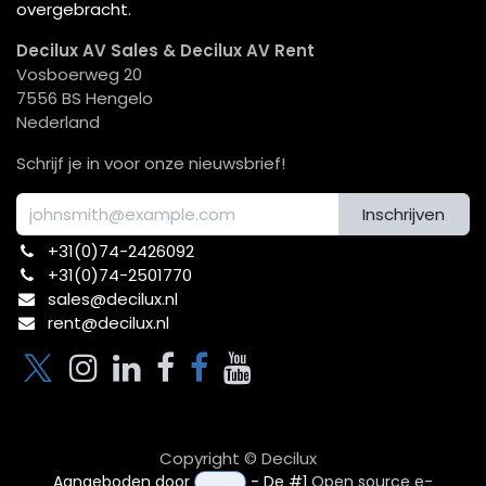
overgebracht.
Decilux AV Sales & Decilux AV Rent
Vosboerweg 20
7556 BS Hengelo
Nederland
Schrijf je in voor onze nieuwsbrief!
Inschrijven
+31(0)74-2426092​
+31(0)74-2501770
sales@decilux.nl
rent@decilux.nl
Copyright © Decilux
Aangeboden door
- De #1
Open source e-