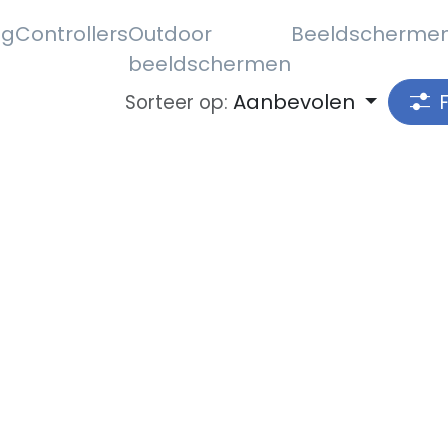
ng
Controllers
Outdoor
Beeldscherme
beeldschermen
Aanbevolen
Sorteer op: