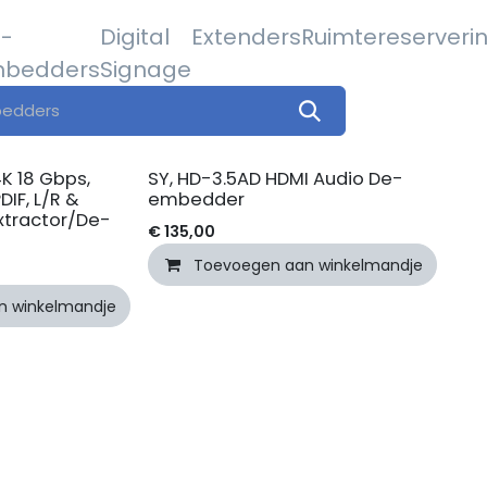
-
Digital
Extenders
Ruimtereserveri
bedders
Signage
K 18 Gbps,
SY, HD-3.5AD HDMI Audio De-
DIF, L/R &
embedder
xtractor/De-
€
135,00
Toevoegen aan winkelmandje
n winkelmandje