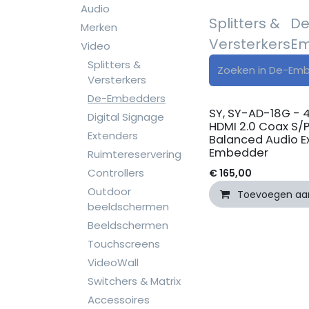
Audio
Splitters &
De
Merken
Versterkers
Em
Video
Splitters &
Versterkers
De-Embedders
SY, SY-AD-18G - 4
Digital Signage
HDMI 2.0 Coax S/P
Extenders
Balanced Audio E
Embedder
Ruimtereservering
Controllers
€
165,00
Outdoor
Toevoegen aa
beeldschermen
Beeldschermen
Touchscreens
VideoWall
Switchers & Matrix
Accessoires