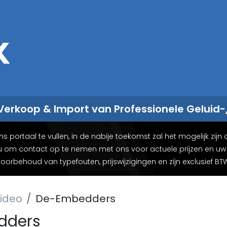
Sales
Rent
Nieuws
Over ons
 Verkoop & Import van Professionele Geluid-
rtaal te vullen, in de nabije toekomst zal het mogelijk zijn o
 u om contact op te nemen met ons voor actuele prijzen en uw c
oorbehoud van typefouten, prijswijzigingen en zijn exclusief BT
ideo
De-Embedders
dders