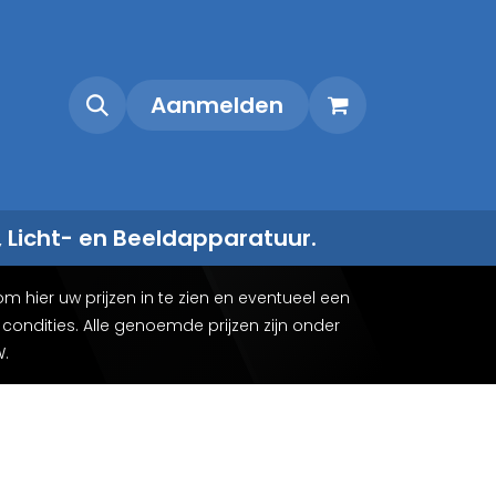
Shop
Contact
Aanmelden
, Licht- en Beeldapparatuur.
m hier uw prijzen in te zien en eventueel een
ondities. Alle genoemde prijzen zijn onder
W.