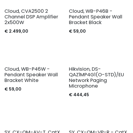
Cloud, CVA2500 2
Cloud, WB-P46B -
Channel DSP Amplifier
Pendant Speaker Wall
2x500W
Bracket Black
€
2.499,00
€
59,00
Cloud, WB-P46W -
Hikvision, DS-
Pendant Speaker Wall
QAZ1MP4G1(O-STD)/EU
Bracket White
Network Paging
Microphone
€
59,00
€
444,45
SY, CX-OM-AV-T, CatX
SY, CX-OM-VP-R - CatX