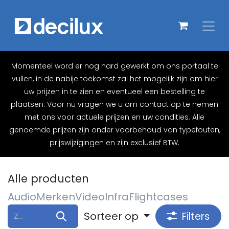
Overslaan naar inhoud
Momenteel word er nog hard gewerkt om ons portaal te
vullen, in de nabije toekomst zal het mogelijk zijn om hier
uw prijzen in te zien en eventueel een bestelling te
plaatsen. Voor nu vragen we u om contact op te nemen
met ons voor actuele prijzen en uw condities. Alle
genoemde prijzen zijn onder voorbehoud van typefouten,
prijswijzigingen en zijn exclusief BTW.
Alle producten
Audio
Merken
Video
Infra
Flightcases
Sorteer op
Filters