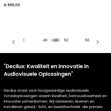
€
999,00
1
…
48
49
50
…
56
"Decilux: Kwaliteit en Innovatie in
Audiovisuele Oplossingen"
Decilux staat voor hoogwaardige audiovisuele
totaaloplossingen waarin kwaliteit, betrouwbaarheid en
innovatie samenkomen. Wij adviseren, leveren en
installeren geluid,- licht, en beeldtechniek die precies