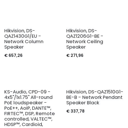
Hikvision, DS-
Hikvision, DS-
QAZ1430G1/EU -
QAZ1206G1-BE -
Network Column
Network Ceiling
Speaker
Speaker
€
657,26
€
271,96
KS-Audio, CPD-09 -
Hikvision, DS-QAZ1510G1-
4x5"/1x1.75" All-round
BE-B - Network Pendant
PoE loudspeaker -
Speaker Black
PoE++, AoIP, DANTE™,
€
337,78
FIRTEC™, DSP, Remote
controlled, VALTEC™,
HDSP™, Cardioid,