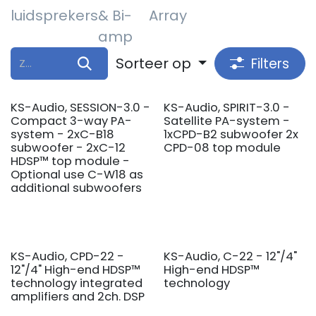
luidsprekers
& Bi-
Array
amp
Sorteer op
Filters
KS-Audio, SESSION-3.0 -
KS-Audio, SPIRIT-3.0 -
Compact 3-way PA-
Satellite PA-system -
system - 2xC-B18
1xCPD-B2 subwoofer 2x
subwoofer - 2xC-12
CPD-08 top module
HDSP™ top module -
Optional use C-W18 as
additional subwoofers
KS-Audio, CPD-22 -
KS-Audio, C-22 - 12"/4"
12"/4" High-end HDSP™
High-end HDSP™
technology integrated
technology
amplifiers and 2ch. DSP