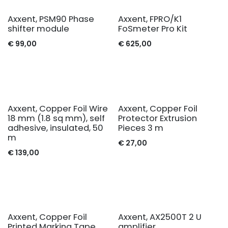
Axxent, PSM90 Phase
Axxent, FPRO/K1
shifter module
FoSmeter Pro Kit
€
99,00
€
625,00
Axxent, Copper Foil Wire
Axxent, Copper Foil
18 mm (1.8 sq mm), self
Protector Extrusion
adhesive, insulated, 50
Pieces 3 m
m
€
27,00
€
139,00
Axxent, Copper Foil
Axxent, AX2500T 2 U
Printed Marking Tape,
amplifier