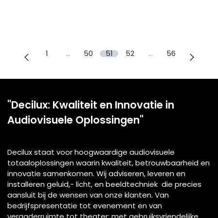
1
…
50
51
52
…
56
"Decilux: Kwaliteit en Innovatie in
Audiovisuele Oplossingen"
Decilux staat voor hoogwaardige audiovisuele
totaaloplossingen waarin kwaliteit, betrouwbaarheid en
innovatie samenkomen. Wij adviseren, leveren en
installeren geluid,- licht, en beeldtechniek die precies
aansluit bij de wensen van onze klanten. Van
bedrijfspresentatie tot evenement en van
vergaderruimte tot theater: met gebruiksvriendelijke