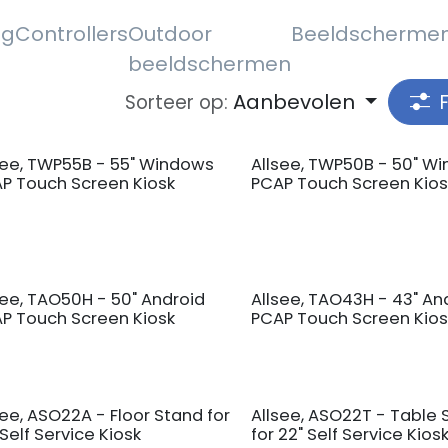
ng
Controllers
Outdoor
Beeldscherme
beeldschermen
Aanbevolen
Sorteer op:
see, TWP55B - 55" Windows
Allsee, TWP50B - 50" W
P Touch Screen Kiosk
PCAP Touch Screen Kios
see, TAO50H - 50" Android
Allsee, TAO43H - 43" An
P Touch Screen Kiosk
PCAP Touch Screen Kios
see, ASO22A - Floor Stand for
Allsee, ASO22T - Table 
 Self Service Kiosk
for 22" Self Service Kios