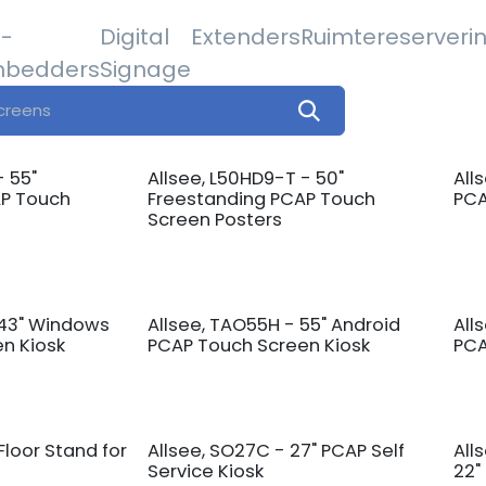
-
Digital
Extenders
Ruimtereserveri
bedders
Signage
- 55"
Allsee, L50HD9-T - 50"
All
AP Touch
Freestanding PCAP Touch
PCA
Screen Posters
 43" Windows
Allsee, TAO55H - 55" Android
All
n Kiosk
PCAP Touch Screen Kiosk
PCA
Floor Stand for
Allsee, SO27C - 27" PCAP Self
All
Service Kiosk
22"