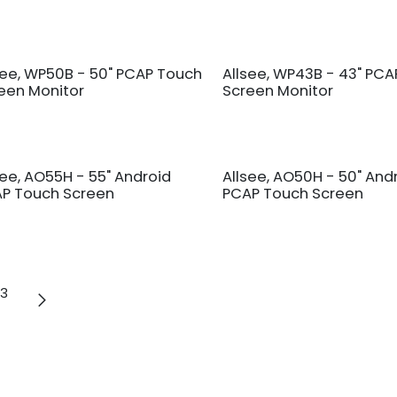
see, WP50B - 50" PCAP Touch
Allsee, WP43B - 43" PC
een Monitor
Screen Monitor
see, AO55H - 55" Android
Allsee, AO50H - 50" And
P Touch Screen
PCAP Touch Screen
3