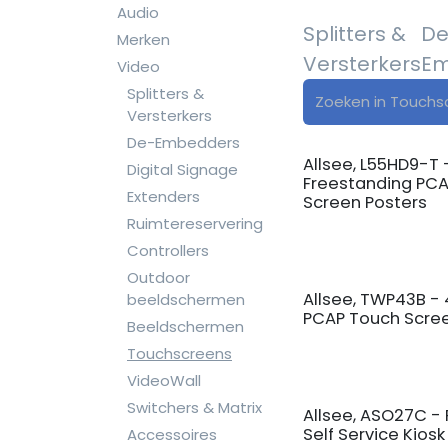
Audio
Splitters &
De
Merken
Versterkers
Em
Video
Splitters &
Versterkers
De-Embedders
Allsee, L55HD9-T 
Digital Signage
Freestanding PC
Extenders
Screen Posters
Ruimtereservering
Controllers
Outdoor
Allsee, TWP43B -
beeldschermen
PCAP Touch Scree
Beeldschermen
Touchscreens
VideoWall
Switchers & Matrix
Allsee, ASO27C - 
Self Service Kiosk
Accessoires