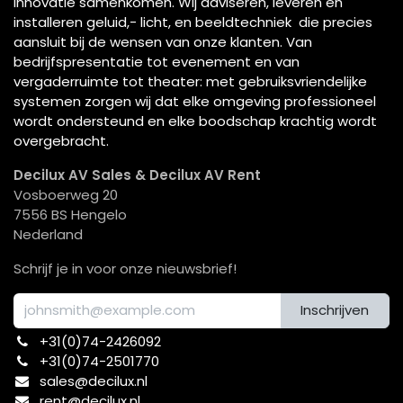
innovatie samenkomen. Wij adviseren, leveren en
installeren geluid,- licht, en beeldtechniek die precies
aansluit bij de wensen van onze klanten. Van
bedrijfspresentatie tot evenement en van
vergaderruimte tot theater: met gebruiksvriendelijke
systemen zorgen wij dat elke omgeving professioneel
wordt ondersteund en elke boodschap krachtig wordt
overgebracht.
Decilux AV Sales & Decilux AV Rent
Vosboerweg 20
7556 BS Hengelo
Nederland
Schrijf je in voor onze nieuwsbrief!
Inschrijven
+31(0)74-2426092​
+31(0)74-2501770
sales@decilux.nl
rent@decilux.nl