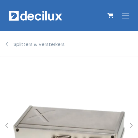
Overslaan naar inhoud
Splitters & Versterkers