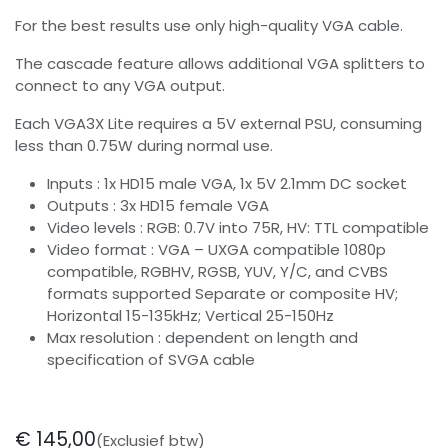
For the best results use only high-quality VGA cable.
The cascade feature allows additional VGA splitters to
connect to any VGA output.
Each VGA3X Lite requires a 5V external PSU, consuming
less than 0.75W during normal use.
Inputs : 1x HD15 male VGA, 1x 5V 2.1mm DC socket
Outputs : 3x HD15 female VGA
Video levels : RGB: 0.7V into 75R, HV: TTL compatible
Video format : VGA – UXGA compatible 1080p
compatible, RGBHV, RGSB, YUV, Y/C, and CVBS
formats supported Separate or composite HV;
Horizontal 15-135kHz; Vertical 25-150Hz
Max resolution : dependent on length and
specification of SVGA cable
€
145,00
(Exclusief btw)