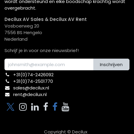
wordt ondersteund en elke boodschap krachtig wordt
overgebracht.
Decilux AV Sales & Decilux AV Rent
Vosboerweg 20
7556 BS Hengelo
Nederland
Schrijf je in voor onze nieuwsbrief!
Inschrijven
+31(0)74-2426092​
+31(0)74-2501770
sales@decilux.nl
rent@decilux.nl
Copyright © Decilux