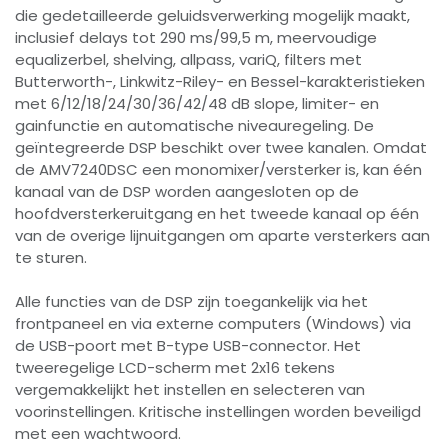
die gedetailleerde geluidsverwerking mogelijk maakt,
inclusief delays tot 290 ms/99,5 m, meervoudige
equalizerbel, shelving, allpass, variQ, filters met
Butterworth-, Linkwitz-Riley- en Bessel-karakteristieken
met 6/12/18/24/30/36/42/48 dB slope, limiter- en
gainfunctie en automatische niveauregeling. De
geïntegreerde DSP beschikt over twee kanalen. Omdat
de AMV7240DSC een monomixer/versterker is, kan één
kanaal van de DSP worden aangesloten op de
hoofdversterkeruitgang en het tweede kanaal op één
van de overige lijnuitgangen om aparte versterkers aan
te sturen.
Alle functies van de DSP zijn toegankelijk via het
frontpaneel en via externe computers (Windows) via
de USB-poort met B-type USB-connector. Het
tweeregelige LCD-scherm met 2x16 tekens
vergemakkelijkt het instellen en selecteren van
voorinstellingen. Kritische instellingen worden beveiligd
met een wachtwoord.