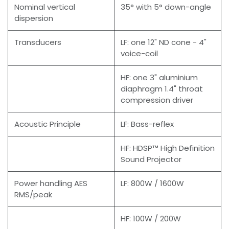
Nominal vertical
35° with 5° down-angle
dispersion
Transducers
LF: one 12" ND cone - 4"
voice-coil
HF: one 3" aluminium
diaphragm 1.4" throat
compression driver
Acoustic Principle
LF: Bass-reflex
HF: HDSP™ High Definition
Sound Projector
Power handling AES
LF: 800W / 1600W
RMS/peak
HF: 100W / 200W