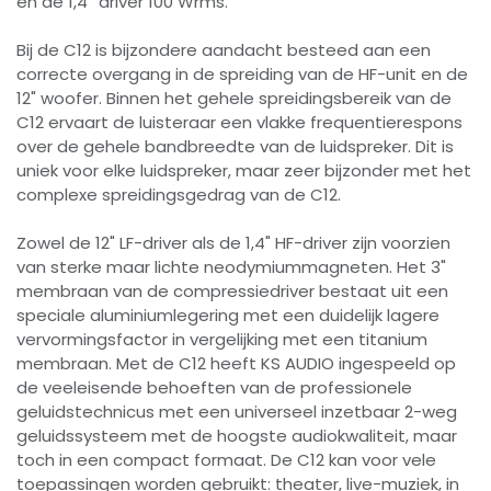
en de 1,4′′ driver 100 Wrms.
Bij de C12 is bijzondere aandacht besteed aan een
correcte overgang in de spreiding van de HF-unit en de
12" woofer. Binnen het gehele spreidingsbereik van de
C12 ervaart de luisteraar een vlakke frequentierespons
over de gehele bandbreedte van de luidspreker. Dit is
uniek voor elke luidspreker, maar zeer bijzonder met het
complexe spreidingsgedrag van de C12.
Zowel de 12" LF-driver als de 1,4" HF-driver zijn voorzien
van sterke maar lichte neodymiummagneten. Het 3"
membraan van de compressiedriver bestaat uit een
speciale aluminiumlegering met een duidelijk lagere
vervormingsfactor in vergelijking met een titanium
membraan. Met de C12 heeft KS AUDIO ingespeeld op
de veeleisende behoeften van de professionele
geluidstechnicus met een universeel inzetbaar 2-weg
geluidssysteem met de hoogste audiokwaliteit, maar
toch in een compact formaat. De C12 kan voor vele
toepassingen worden gebruikt: theater, live-muziek, in