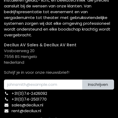
installeren geluid,- licht, en beeldtechniek die precies
aansluit bij de wensen van onze klanten. Van
bedrijfspresentatie tot evenement en van
vergaderruimte tot theater: met gebruiksvriendelijke
systemen zorgen wij dat elke omgeving professioneel
wordt ondersteund en elke boodschap krachtig wordt
overgebracht.
Decilux AV Sales & Decilux AV Rent
Vosboerweg 20
7556 BS Hengelo
Nederland
Schrijf je in voor onze nieuwsbrief!
Inschrijven
+31(0)74-2426092​
+31(0)74-2501770
sales@decilux.nl
rent@decilux.nl