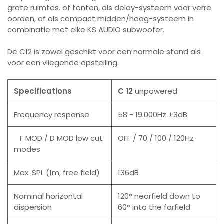
grote ruimtes. of tenten, als delay-systeem voor verre
oorden, of als compact midden/hoog-systeem in
combinatie met elke KS AUDIO subwoofer.
De C12 is zowel geschikt voor een normale stand als
voor een vliegende opstelling.
Specifications
C 12
unpowered
Frequency response
58 - 19.000Hz ±3dB
F MOD / D MOD low cut
OFF / 70 / 100 / 120Hz
modes
Max. SPL (1m, free field)
136dB
Nominal horizontal
120° nearfield down to
dispersion
60° into the farfield