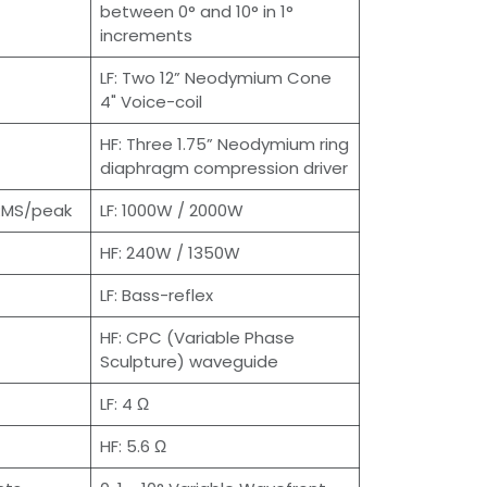
between 0° and 10° in 1°
increments
LF: Two 12” Neodymium Cone
4" Voice-coil
HF: Three 1.75” Neodymium ring
diaphragm compression driver
 RMS/peak
LF: 1000W / 2000W
HF: 240W / 1350W
LF: Bass-reflex
HF: CPC (Variable Phase
Sculpture) waveguide
LF: 4 Ω
HF: 5.6 Ω