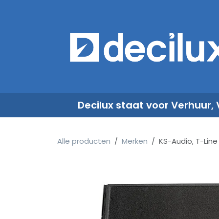
Overslaan naar inhoud
​
Decilux staat voor Verhuur,
Alle producten
Merken
KS-Audio, T-Line 