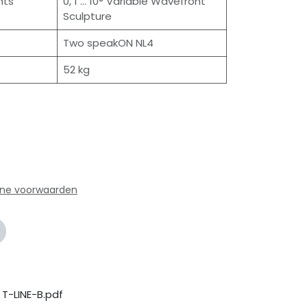
nts
0, 1 … 10° Variable Wavefront
Sculpture
Two speakON NL4
52 kg
ne voorwaarden
T-LINE-B.pdf