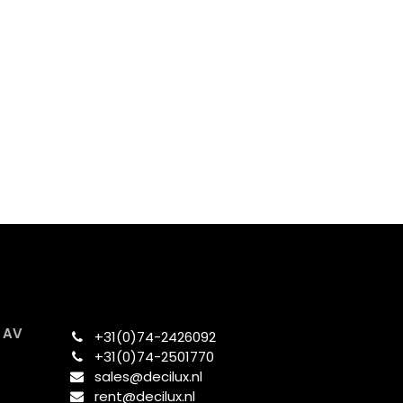
x AV
+31(0)74-2426092​
+31(0)74-2501770
sales@decilux.nl
rent@decilux.nl