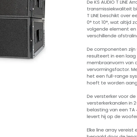
De KS AUDIO T LINE Arr
transmissiekwaliteit 
T LINE beschikt over e
0° tot 10°, wat altijd
volgende element en 
verschillende afstrali
De componenten zijn
resulteert in een laa
membraanvorm van de 
vervormingsfactor. Me
het een full-range sy
hoeft te worden aang
De versterker voor de 
versterkerkanalen in 
belasting van een TA 
levert hij op de woof
Elke line array vereis
bepaald door de leng