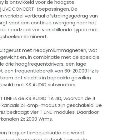
ay is ontwikkeld voor de hoogste
bij LIVE CONCERT-toepassingen. De
en variabel verticaal afstralingsgedrag van
 zorgt voor een continue overgang naar het
de noodzaak van verschillende typen met
ngshoeken elimineert.
 uitgerust met neodymiummagneten, wat
g gewicht en, in combinatie met de speciale
drie hoogfrequentdrivers, een lage
t een frequentiebereik van 60-20.000 Hz is
steem dat slechts in bepaalde gevallen
evuld met KS AUDIO subwoofers.
T LINE is de KS AUDIO TA 4D, waarvan de 4
2-kanaals bi-amp-modus zijn geschakeld. De
4D bedraagt ​​vier T LINE-modules. Daardoor
erkanalen 2x 2000 Wrms.
t een frequentie-equalisatie die wordt
te van de array en de hoek tussen de