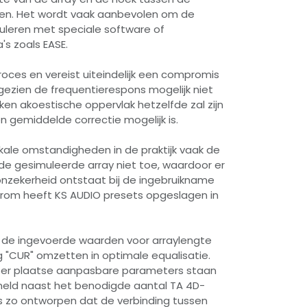
ten. Het wordt vaak aanbevolen om de
uleren met speciale software of
s zoals EASE.
proces en vereist uiteindelijk een compromis
gezien de frequentierespons mogelijk niet
ijken akoestische oppervlak hetzelfde zal zijn
 gemiddelde correctie mogelijk is.
kale omstandigheden in de praktijk vaak de
 de gesimuleerde array niet toe, waardoor er
nzekerheid ontstaat bij de ingebruikname
rom heeft KS AUDIO presets opgeslagen in
e de ingevoerde waarden voor arraylengte
ng "CUR" omzetten in optimale equalisatie.
er plaatse aanpasbare parameters staan ​​
rmeld naast het benodigde aantal TA 4D-
 is zo ontworpen dat de verbinding tussen