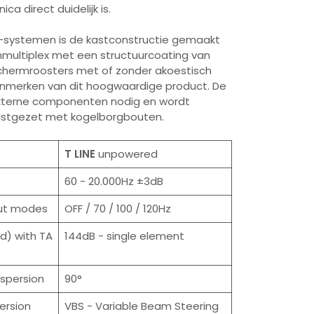
ca direct duidelijk is.
IO-systemen is de kastconstructie gemaakt
multiplex met een structuurcoating van
schermroosters met of zonder akoestisch
kenmerken van dit hoogwaardige product. De
externe componenten nodig en wordt
vastgezet met kogelborgbouten.
T LINE
unpowered
60 - 20.000Hz ±3dB
cut modes
OFF / 70 / 100 / 120Hz
ld) with TA
144dB - single element
ispersion
90°
ersion
VBS - Variable Beam Steering