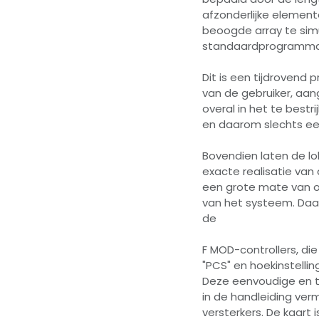
afzonderlijke elemen
beoogde array te sim
standaardprogramma'
Dit is een tijdrovend 
van de gebruiker, aan
overal in het te bestr
en daarom slechts een
Bovendien laten de lo
exacte realisatie van
een grote mate van o
van het systeem. Daa
de
F MOD-controllers, di
"PCS" en hoekinstelli
Deze eenvoudige en t
in de handleiding ve
versterkers. De kaart