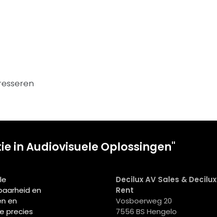
resseren
tie in Audiovisuele Oplossingen"
le
Decilux AV Sales & Decilu
wbaarheid en
Rent
en en
Vosboerweg 20
ie precies
7556 BS Hengelo