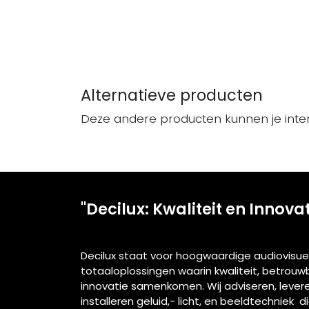
Alternatieve producten
Deze andere producten kunnen je inte
"Decilux: Kwaliteit en Innova
Decilux staat voor hoogwaardige audiovisue
totaaloplossingen waarin kwaliteit, betrou
innovatie samenkomen. Wij adviseren, lever
installeren geluid,- licht, en beeldtechniek d