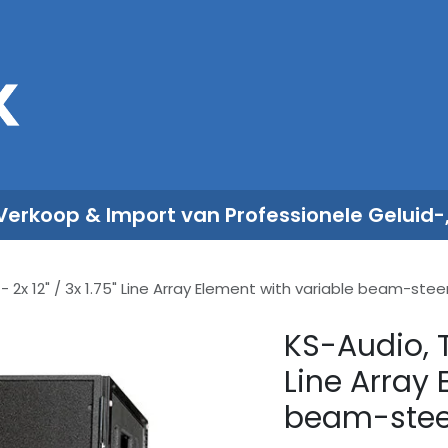
Sales
Rent
Nieuws
Over ons
 Verkoop & Import van Professionele Geluid-
- 2x 12" / 3x 1.75" Line Array Element with variable beam-stee
KS-Audio, T-
Line Array 
beam-steer