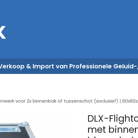
Sales
Rent
Nieuws
Over ons
 Verkoop & Import van Professionele Geluid-
nwerk voor 2x binnenbak of tussenschot (exclusief) | 60x60x7
DLX-Flight
met binnen