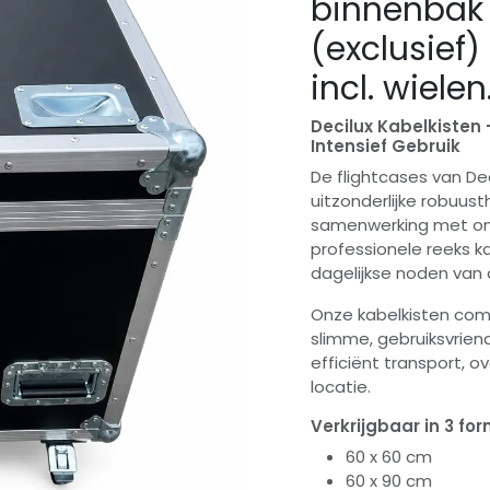
binnenbak 
(exclusief
incl. wielen
Decilux Kabelkisten
Intensief Gebruik
De flightcases van De
uitzonderlijke robuust
samenwerking met onz
professionele reeks k
dagelijkse noden van
Onze kabelkisten com
slimme, gebruiksvriend
efficiënt transport, o
locatie.
Verkrijgbaar in 3 fo
60 x 60 cm
60 x 90 cm