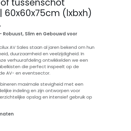
of tussenschot
) | 60x60x75cm (lxbxh)
.
 – Robuust, Slim en Gebouwd voor
cilux AV Sales staan al jaren bekend om hun
heid, duurzaamheid en veelzijdigheid. In
e verhuurafdeling ontwikkelden we een
abelkisten die perfect inspeelt op de
 de AV- en eventsector.
bineren maximale stevigheid met een
elijke indeling en zijn ontworpen voor
verzichtelijke opslag en intensief gebruik op
rmaten