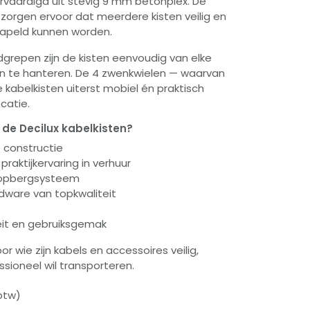
rvaardigd uit stevig 9 mm betonplex. De
orgen ervoor dat meerdere kisten veilig en
tapeld kunnen worden.
dgrepen zijn de kisten eenvoudig van elke
en te hanteren. De 4 zwenkwielen — waarvan
abelkisten uiterst mobiel én praktisch
catie.
de Decilux kabelkisten?
 constructie
praktijkervaring in verhuur
 opbergsysteem
dware van topkwaliteit
eit en gebruiksgemak
or wie zijn kabels en accessoires veilig,
essioneel wil transporteren.
 btw)