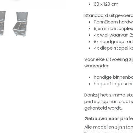
60 x 120 cm
Standaard uitgevoerd
PennElcom hardw
9,5mm betonplex
4x wiel waarvan 
8x handgreep ro
4x diepe stapel
Voor elke uitvoering zi
waaronder:
handige binnenba
hoge of lage sch
Dankzij het slimme st
perfect op hun plaats 
gekanteld wordt.
Gebouwd voor profe
Alle modellen zijn s