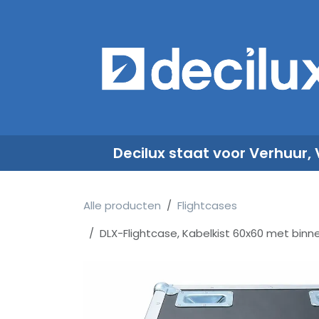
Overslaan naar inhoud
​
Decilux staat voor Verhuur,
Alle producten
Flightcases
DLX-Flightcase, Kabelkist 60x60 met binne