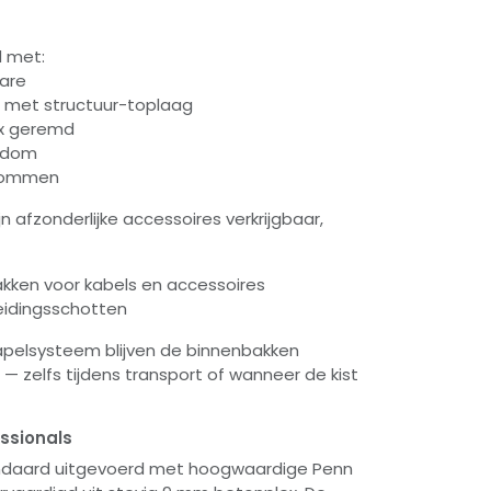
 met:
are
 met structuur-toplaag
2x geremd
ndom
 kommen
jn afzonderlijke accessoires verkrijgbaar,
kken voor kabels en accessoires
eidingsschotten
apelsysteem blijven de binnenbakken
— zelfs tijdens transport of wanneer de kist
ssionals
tandaard uitgevoerd met hoogwaardige Penn