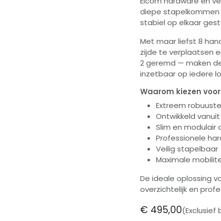
Elcom hardware en ve
diepe stapelkommen z
stabiel op elkaar ges
Met maar liefst 8 han
zijde te verplaatsen 
2 geremd — maken de k
inzetbaar op iedere lo
Waarom kiezen voor 
Extreem robuuste
Ontwikkeld vanuit 
Slim en modulair
Professionele har
Veilig stapelbaar
Maximale mobilit
De ideale oplossing vo
overzichtelijk en prof
€
495,00
(Exclusief