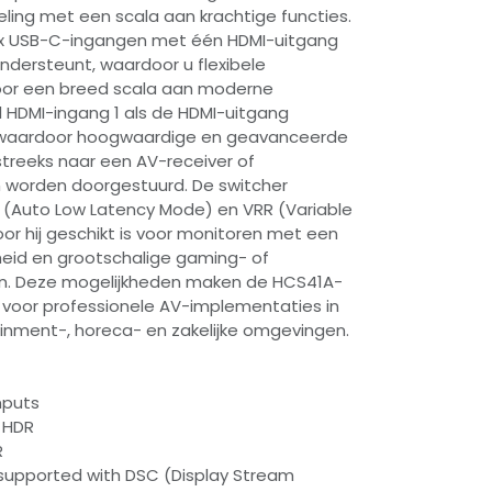
ling met een scala aan krachtige functies.
n 2x USB-C-ingangen met één HDMI-uitgang
ondersteunt, waardoor u flexibele
voor een breed scala aan moderne
 HDMI-ingang 1 als de HDMI-uitgang
waardoor hoogwaardige en geavanceerde
treeks naar een AV-receiver of
worden doorgestuurd. De switcher
 (Auto Low Latency Mode) en VRR (Variable
or hij geschikt is voor monitoren met een
heid en grootschalige gaming- of
. Deze mogelijkheden maken de HCS41A-
 voor professionele AV-implementaties in
inment-, horeca- en zakelijke omgevingen.
nputs
t HDR
R
R supported with DSC (Display Stream