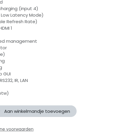
ed
harging (input 4)
o Low Latency Mode)
ble Refresh Rate)
HDMI 1
nced management
tor
ve)
ing
g
b GUI
RS232, IR, LAN
 btw)
Aan winkelmandje toevoegen
ne voorwaarden