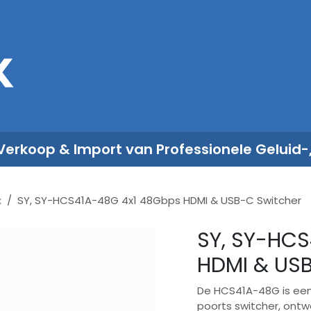
Sales
Rent
Nieuws
Over ons
 Verkoop & Import van Professionele Geluid-
x
SY, SY-HCS41A-48G 4x1 48Gbps HDMI & USB-C Switcher
SY, SY-HC
HDMI & USB
De HCS41A-48G is een
poorts switcher, ont