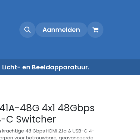
Shop
Contact
Aanmelden
, Licht- en Beeldapparatuur.
S41A-48G 4x1 48Gbps
-C Switcher
 krachtige 48 Gbps HDMI 2.1a & USB-C 4-
worpen voor betrouwbare, geavanceerde