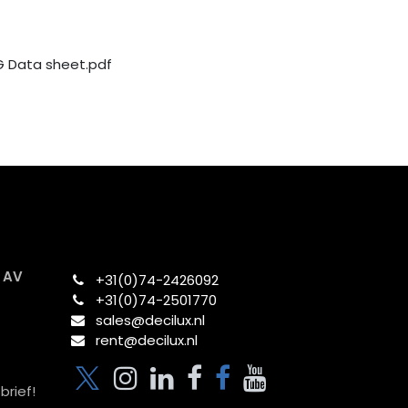
 Data sheet.pdf
x AV
+31(0)74-2426092​
+31(0)74-2501770
sales@decilux.nl
rent@decilux.nl
brief!