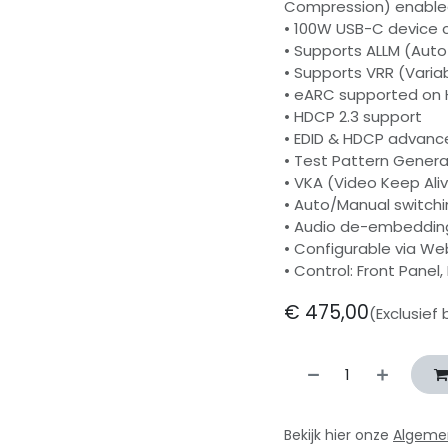
Compression) enabl
• 100W USB-C device c
• Supports ALLM (Aut
• Supports VRR (Varia
• eARC supported on 
• HDCP 2.3 support
• EDID & HDCP adva
• Test Pattern Genera
• VKA (Video Keep Ali
• Auto/Manual switch
• Audio de-embeddin
• Configurable via We
• Control: Front Panel, 
€
475,00
(Exclusief
Bekijk hier onze
Algeme