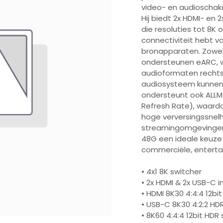
video- en audioschake
Hij biedt 2x HDMI- e
die resoluties tot 8K 
connectiviteit hebt 
bronapparaten. Zowel
ondersteunen eARC, 
audioformaten rechts
audiosysteem kunnen 
ondersteunt ook ALLM
Refresh Rate), waardo
hoge verversingssnel
streamingomgevingen
48G een ideale keuze
commerciële, enterta
• 4x1 8K switcher
• 2x HDMI & 2x USB-C i
• HDMI 8K30 4:4:4 12bi
• USB-C 8K30 4:2:2 HD
• 8K60 4:4:4 12bit HD