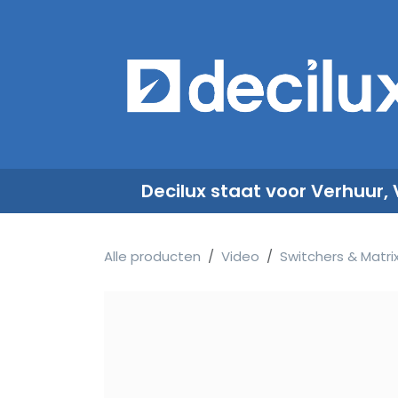
Overslaan naar inhoud
​
Decilux staat voor Verhuur,
Alle producten
Video
Switchers & Matri