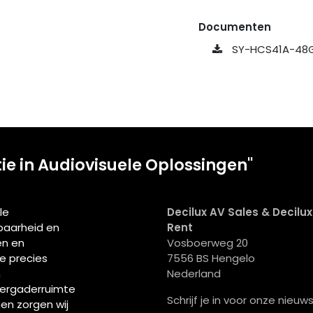
Documenten
SY-HCS41A-48G
tie in Audiovisuele Oplossingen"
le
Decilux AV Sales & Decilu
wbaarheid en
Rent
en en
Vosboerweg 20
ie precies
7556 BS Hengelo
n
Nederland
vergaderruimte
Schrijf je in voor onze nieuws
men zorgen wij