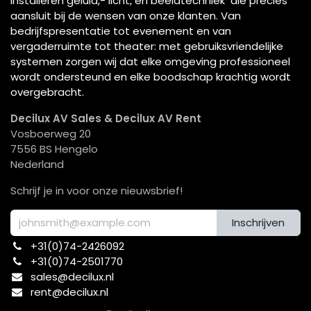
installeren geluid,- licht, en beeldtechniek die precies
aansluit bij de wensen van onze klanten. Van
bedrijfspresentatie tot evenement en van
vergaderruimte tot theater: met gebruiksvriendelijke
systemen zorgen wij dat elke omgeving professioneel
wordt ondersteund en elke boodschap krachtig wordt
overgebracht.
Decilux AV Sales & Decilux AV Rent
Vosboerweg 20
7556 BS Hengelo
Nederland
Schrijf je in voor onze nieuwsbrief!
Inschrijven
+31(0)74-2426092​
+31(0)74-2501770
sales@decilux.nl
rent@decilux.nl