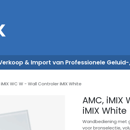
Sales
Rent
Nieuws
Over ons
 Verkoop & Import van Professionele Geluid-
iMIX WC W - Wall Controler iMIX White
AMC, iMIX 
iMIX White
Wandbediening met gl
voor bronselectie, vo