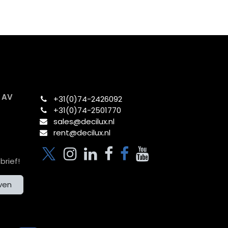
x AV
+31(0)74-2426092​
+31(0)74-2501770
sales@decilux.nl
rent@decilux.nl
brief!
jven