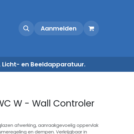
Shop
Contact
Aanmelden
, Licht- en Beeldapparatuur.
WC W - Wall Controler
azen afwerking, aanraakgevoelig oppervlak
lumeregeling en dempen. Verkrijgbaar in