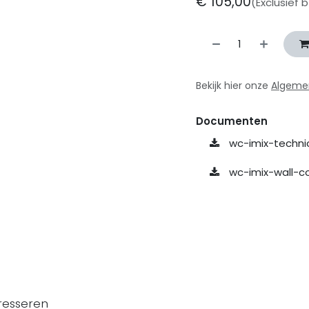
€
105,00
(Exclusief 
Bekijk hier onze
Algeme
Documenten
wc-imix-techni
wc-imix-wall-c
resseren