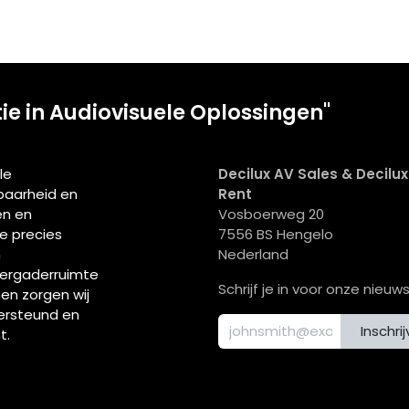
tie in Audiovisuele Oplossingen"
le
Decilux AV Sales & Decilu
wbaarheid en
Rent
en en
Vosboerweg 20
ie precies
7556 BS Hengelo
n
Nederland
vergaderruimte
Schrijf je in voor onze nieuws
men zorgen wij
ersteund en
Inschri
t.