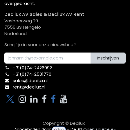
overgebracht.
Decilux AV Sales & Decilux AV Rent
Vosboerweg 20
7556 BS Hengelo
Nederland
Schrijf je in voor onze nieuwsbrief!
Inschrijven
+31(0)74-2426092​
+31(0)74-2501770
sales@decilux.nl
rent@decilux.nl
Copyright © Decilux
Aangeboden door
- De #1
Open source e-