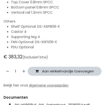
Top Cover 0.8mm SPCC
Bottom panel 0.8mm SPCC
Vertical rail 1.2mm SPCC
Others
Shelf Optional: DS-XSPB06-E
Castor 4
Supporting leg 4
FAN Optional: DS-XSFS06-E
PDU Optional
€
383,32
(Exclusief btw)
Aan winkelmandje toevoegen
Bekijk hier onze
Algemene voorwaarden
Documenten
DS-XS6618-E_DG_Datasheet_20260114.pdf