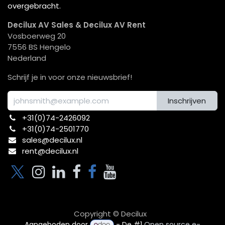
overgebracht.
Decilux AV Sales & Decilux AV Rent
Vosboerweg 20
7556 BS Hengelo
Nederland
Schrijf je in voor onze nieuwsbrief!
Inschrijven
+31(0)74-2426092​
+31(0)74-2501770
sales@decilux.nl
rent@decilux.nl
Copyright © Decilux
Aangeboden door
- De #1
Open source e-