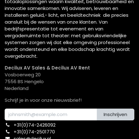
totaaloplossingen waarin kwaliteit, betrouwbaarheid en
innovatie samenkomen. Wij adviseren, leveren en
installeren geluid,- licht, en beeldtechniek die precies
aansluit bij de wensen van onze klanten. Van
bedrijfspresentatie tot evenement en van
vergaderruimte tot theater: met gebruiksvriendelijke
systemen zorgen wij dat elke omgeving professioneel
wordt ondersteund en elke boodschap krachtig wordt
overgebracht.
Decilux AV Sales & Decilux AV Rent
Vosboerweg 20
7556 BS Hengelo
Nederland
Schrijf je in voor onze nieuwsbrief!
Inschrijven
+31(0)74-2426092​
+31(0)74-2501770
sales@decilux.nl