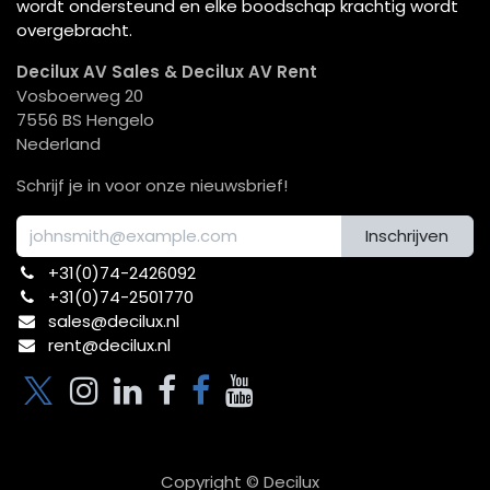
wordt ondersteund en elke boodschap krachtig wordt
overgebracht.
Decilux AV Sales & Decilux AV Rent
Vosboerweg 20
7556 BS Hengelo
Nederland
Schrijf je in voor onze nieuwsbrief!
Inschrijven
+31(0)74-2426092​
+31(0)74-2501770
sales@decilux.nl
rent@decilux.nl
Copyright © Decilux