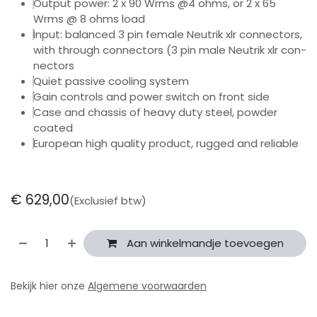
Output power: 2 x 90 Wrms @4 ohms, or 2 x 65
Wrms @ 8 ohms load
Input: balanced 3 pin female Neutrik xlr connectors,
with through connectors (3 pin male Neutrik xlr con-
nectors
Quiet passive cooling system
Gain controls and power switch on front side
Case and chassis of heavy duty steel, powder
coated
European high quality product, rugged and reliable
€
629,00
(Exclusief btw)
Aan winkelmandje toevoegen
Bekijk hier onze
Algemene voorwaarden