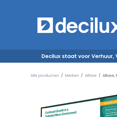
Overslaan naar inhoud
​
Decilux staat voor Verhuur,
Alle producten
Merken
AllSee
Allsee,