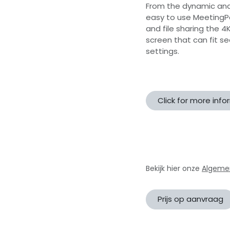
From the dynamic and 
easy to use MeetingPa
and file sharing the 4
screen that can fit se
settings.
Click for more inf
Bekijk hier onze
Algeme
Prijs op aanvraag