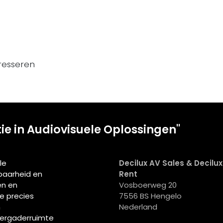
resseren
tie in Audiovisuele Oplossingen"
le
Decilux AV Sales & Decilu
wbaarheid en
Rent
en en
Vosboerweg 20
ie precies
7556 BS Hengelo
n
Nederland
vergaderruimte