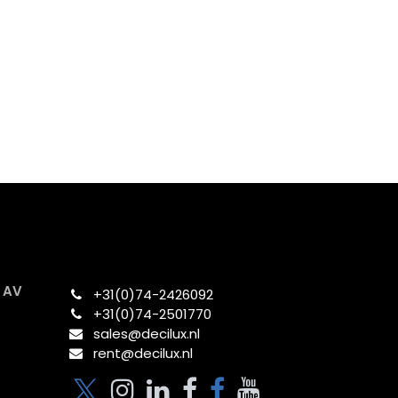
x AV
+31(0)74-2426092​
+31(0)74-2501770
sales@decilux.nl
rent@decilux.nl