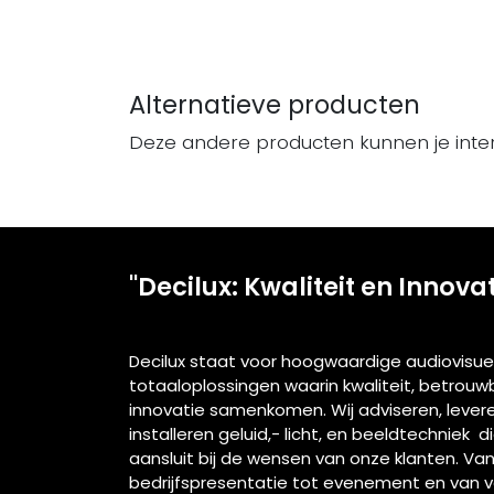
Alternatieve producten
Deze andere producten kunnen je inte
"Decilux: Kwaliteit en Innova
Decilux staat voor hoogwaardige audiovisue
totaaloplossingen waarin kwaliteit, betrou
innovatie samenkomen. Wij adviseren, lever
installeren geluid,- licht, en beeldtechniek d
aansluit bij de wensen van onze klanten. Va
bedrijfspresentatie tot evenement en van 