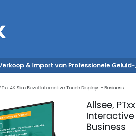
Sales
Rent
Nieuws
Over ons
 Verkoop & Import van Professionele Geluid-
 PTxx 4K Slim Bezel Interactive Touch Displays - Business
Allsee, PTx
Interactive
Business