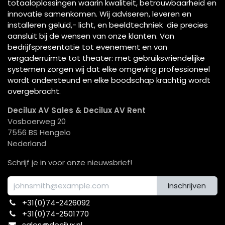
totaaloplossingen waarin kwaliteit, betrouwbaarheid en
innovatie samenkomen. Wij adviseren, leveren en
installeren geluid,- licht, en beeldtechniek die precies
aansluit bij de wensen van onze klanten. Van
bedrijfspresentatie tot evenement en van
vergaderruimte tot theater: met gebruiksvriendelijke
systemen zorgen wij dat elke omgeving professioneel
wordt ondersteund en elke boodschap krachtig wordt
overgebracht.
Decilux AV Sales & Decilux AV Rent
Vosboerweg 20
7556 BS Hengelo
Nederland
Schrijf je in voor onze nieuwsbrief!
Inschrijven
+31(0)74-2426092​
+31(0)74-2501770
sales@decilux.nl