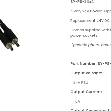
SY-PS-24x4
4 way 24V Power Supp
Replacement 24V DC 
Comes supplied with i
power sockets.
(generic photo, actua
Part Number:
SY-PS
Output voltage:
24V PSU
Output Current:
1.0A
Output Connector t