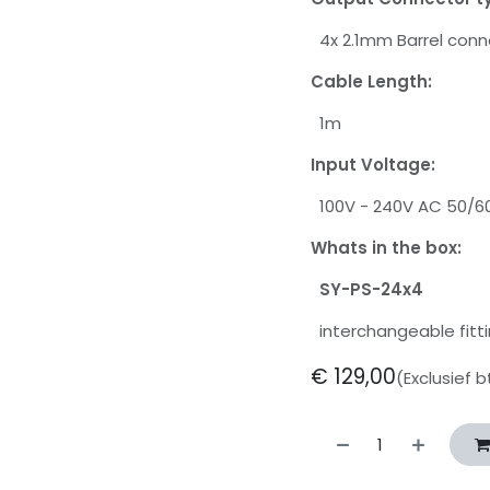
4x 2.1mm Barrel conn
Cable Length:
1m
Input Voltage:
100V - 240V AC 50/6
Whats in the box:
SY-PS-24x4
interchangeable fitti
€
129,00
(Exclusief 