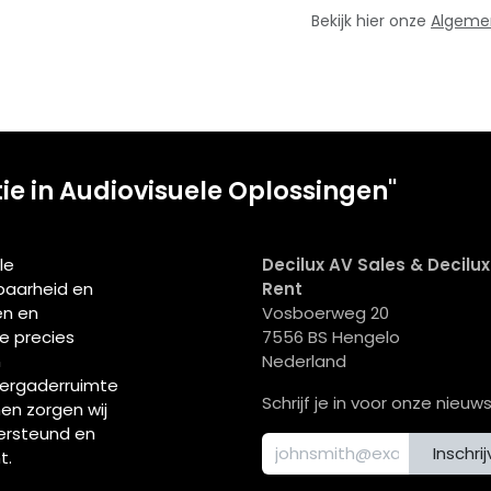
Bekijk hier onze
Algeme
tie in Audiovisuele Oplossingen"
le
Decilux AV Sales & Decilu
wbaarheid en
Rent
en en
Vosboerweg 20
ie precies
7556 BS Hengelo
n
Nederland
vergaderruimte
Schrijf je in voor onze nieuws
men zorgen wij
ersteund en
Inschri
t.