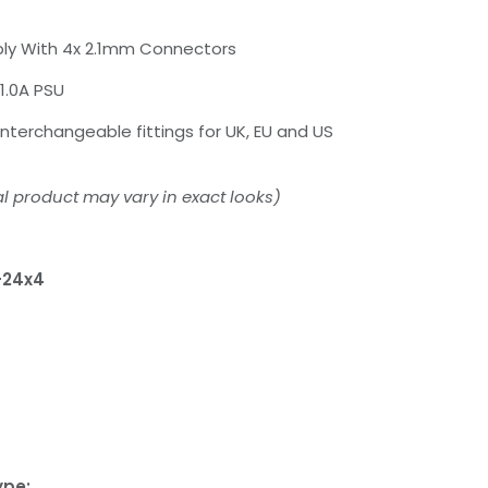
ly With 4x 2.1mm Connectors
1.0A PSU
nterchangeable fittings for UK, EU and US
l product may vary in exact looks)
-24x4
ype: