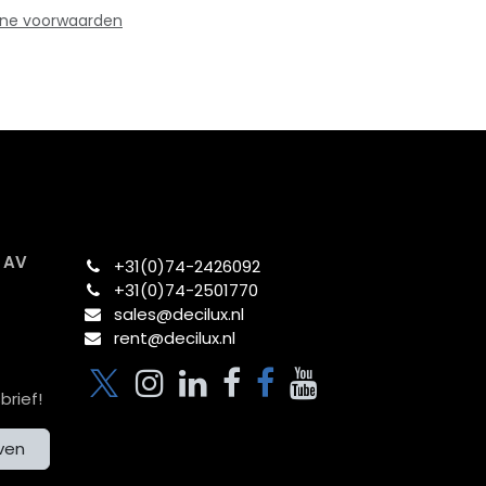
ne voorwaarden
x AV
+31(0)74-2426092​
+31(0)74-2501770
sales@decilux.nl
rent@decilux.nl
brief!
jven