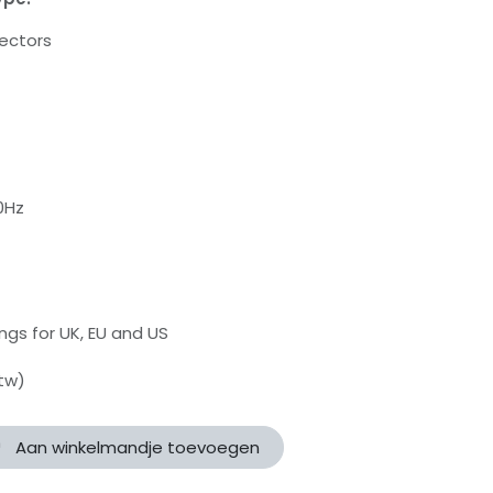
ectors
0Hz
ngs for UK, EU and US
btw)
Aan winkelmandje toevoegen