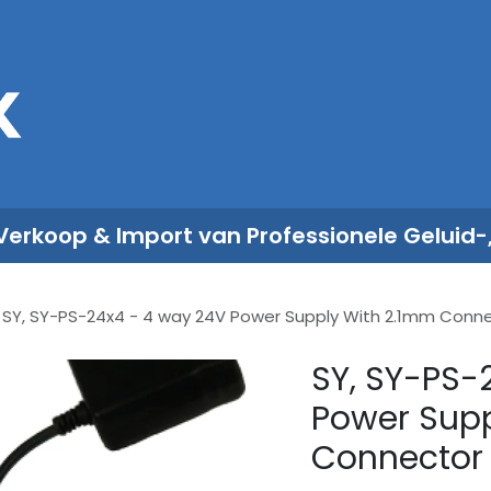
Sales
Rent
Nieuws
Over ons
 Verkoop & Import van Professionele Geluid-
SY, SY-PS-24x4 - 4 way 24V Power Supply With 2.1mm Conn
SY, SY-PS-
Power Supp
Connector