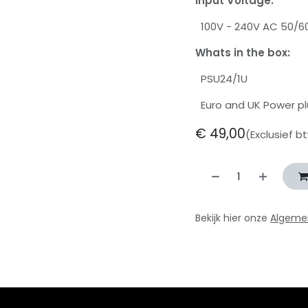
Input Voltage:
100V - 240V AC 50/6
Whats in the box:
PSU24/1U
Euro and UK Power plu
€
49,00
(Exclusief b
Bekijk hier onze
Algeme