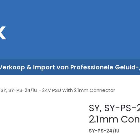
Sales
Rent
Nieuws
Over ons
 Verkoop & Import van Professionele Geluid-
SY, SY-PS-24/1U - 24V PSU With 2.1mm Connector
SY, SY-PS-
2.1mm Con
SY-PS-24/1U