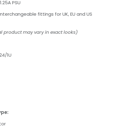
1.25A PSU
nterchangeable fittings for UK, EU and US
l product may vary in exact looks)
24/1U
ype:
tor