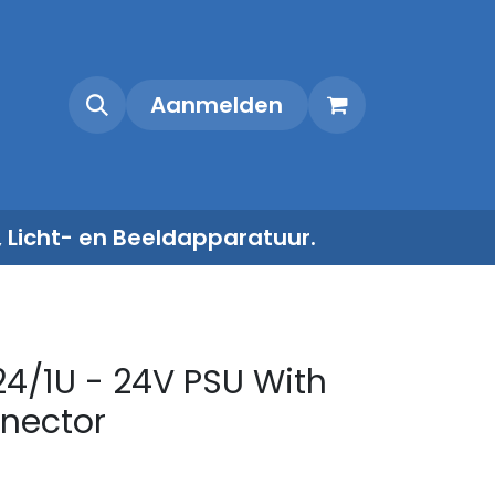
Shop
Contact
Aanmelden
, Licht- en Beeldapparatuur.
24/1U - 24V PSU With
nector