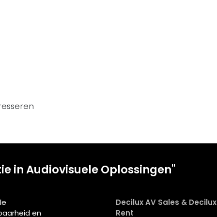
resseren
tie in Audiovisuele Oplossingen"
le
Decilux AV Sales & Decilu
wbaarheid en
Rent