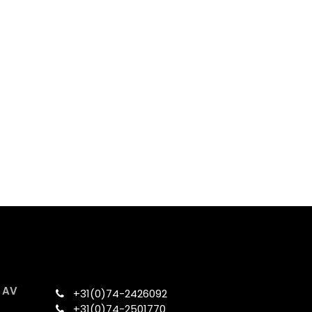
x AV
+31(0)74-2426092​
+31(0)74-2501770