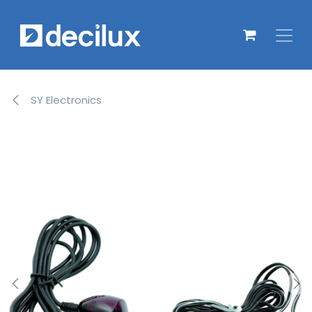
Overslaan naar inhoud
SY Electronics