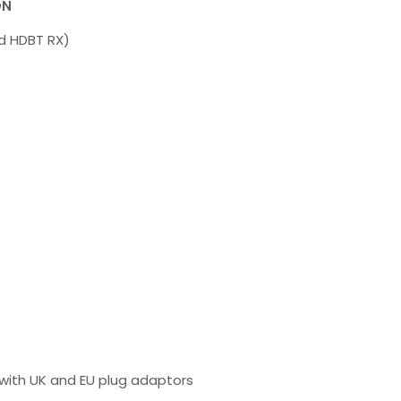
ON
d HDBT RX)
with UK and EU plug adaptors