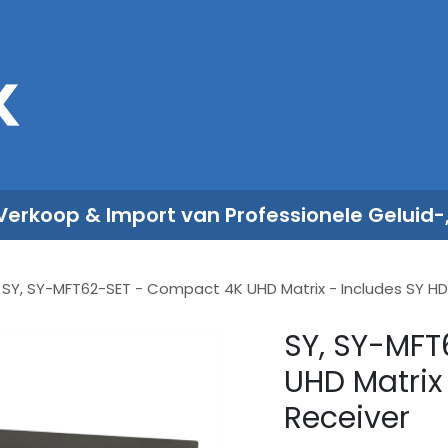
Sales
Rent
Nieuws
Over ons
 Verkoop & Import van Professionele Geluid-
SY, SY-MFT62-SET - Compact 4K UHD Matrix - Includes SY H
SY, SY-MF
UHD Matrix
Receiver