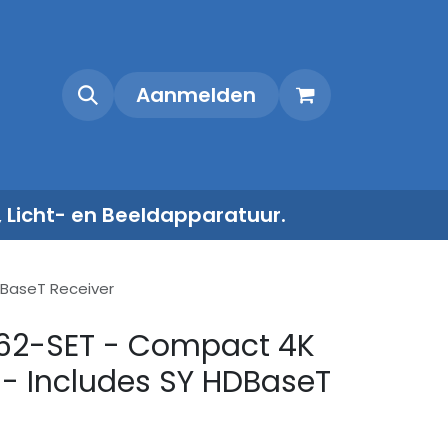
Shop
Contact
Aanmelden
, Licht- en Beeldapparatuur.
DBaseT Receiver
T62-SET - Compact 4K
 - Includes SY HDBaseT