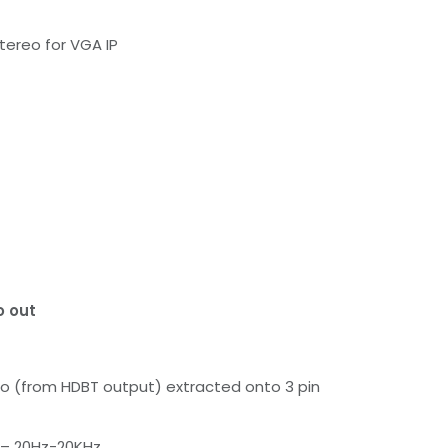
ereo for VGA IP
 out
o (from HDBT output) extracted onto 3 pin
 – 20Hz-20KHz