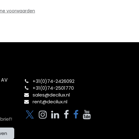
ne voorwaarden
x AV
+31(0)74-2426092​
+31(0)74-2501770
sales@decilux.nl
rent@decilux.nl
brief!
jven