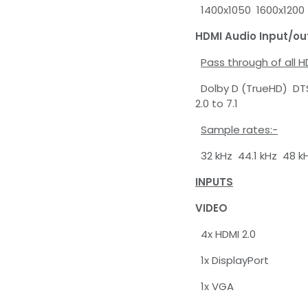
1400x1050 1600x1200 
HDMI Audio Input/ou
Pass through of all H
Dolby D (TrueHD) DT
2.0 to 7.1
Sample rates:-
32 kHz 44.1 kHz 48 kH
INPUTS
VIDEO
4x HDMI 2.0
1x DisplayPort
1x VGA