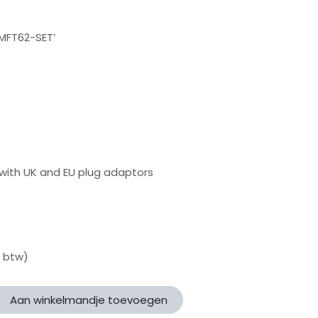
‘MFT62-SET’
with UK and EU plug adaptors
f btw)
Aan winkelmandje toevoegen