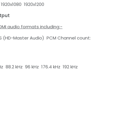
1920x1080 1920x1200
tput
DMI audio formats including:-
S (HD-Master Audio) PCM Channel count:
z 88.2 kHz 96 kHz 176.4 kHz 192 kHz