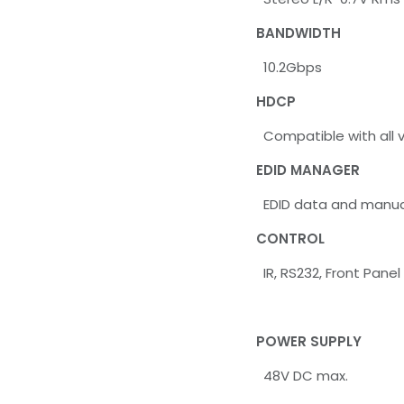
BANDWIDTH
10.2Gbps
HDCP
Compatible with all v
EDID MANAGER
EDID data and manu
CONTROL
IR, RS232, Front Pane
POWER SUPPLY
48V DC max.