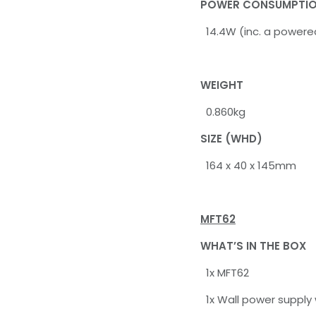
POWER CONSUMPTI
14.4W (inc. a powere
WEIGHT
0.860kg
SIZE (WHD)
164 x 40 x 145mm
MFT62
WHAT’S IN THE BOX
1x MFT62
1x Wall power supply 