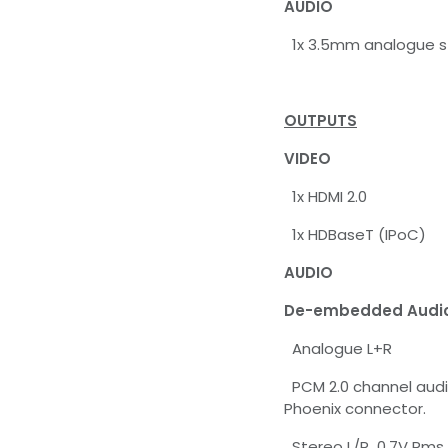
AUDIO
1x 3.5mm analogue st
OUTPUTS
VIDEO
1x HDMI 2.0
1x HDBaseT (IPoC)
AUDIO
De-embedded Audio
Analogue L+R
PCM 2.0 channel audi
Phoenix connector.
Stereo L/R 0.7V Rms