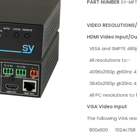
PART NUMBER
SY-MFT
VIDEO RESOLUTIONS
HDMI Video Input/O
VESA and SMPTE 480p 
All resolutions to:-
4096x2160p @60Hz 4:2
3840x2160p @30Hz 4:4
All PC resolutions to 
VGA Video Input
The following VGA res
800x600 1024x768 