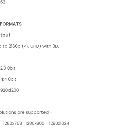
62
/FORMATS
utput
to 2160p (4K UHD) with 3D.
:0 8bit
:4 8bit
1920x1200
olutions are supported:-
1280x768 1280x800 1280x1024