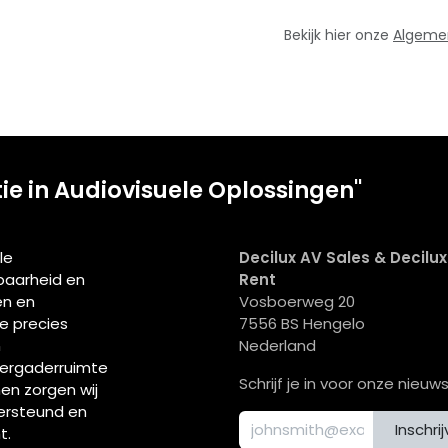
Bekijk hier onze
Algeme
tie in Audiovisuele Oplossingen"
le
Decilux AV Sales & Decilu
wbaarheid en
Rent
en en
Vosboerweg 20
ie precies
7556 BS Hengelo
n
Nederland
vergaderruimte
Schrijf je in voor onze nieuws
men zorgen wij
ersteund en
Inschri
t.