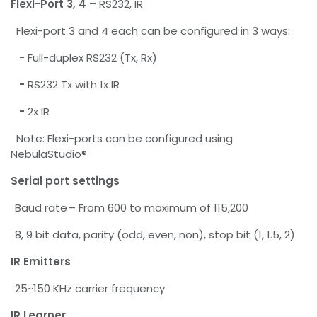
Flexi-Port 3, 4 –
RS232, IR
Flexi-port 3 and 4 each can be configured in 3 ways:
-
Full-duplex RS232 (Tx, Rx)
-
RS232 Tx with 1x IR
-
2x IR
Note: Flexi-ports can be configured using
NebulaStudio®
Serial port settings
Baud rate – From 600 to maximum of 115,200
8, 9 bit data, parity (odd, even, non), stop bit (1, 1.5, 2)
IR
Emitters
25~150 KHz carrier frequency
IR Learner