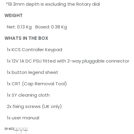
*18.3mm depth is excluding the Rotary dial
WEIGHT
Net: 0.13 Kg Boxed: 0.38 Kg
WHATS IN THE BOX
1x KCS Controller Keypad
1x 12V 1A DC PSU fitted with 2-way pluggable connector
1x button legend sheet
1x CRT (Cap Removal Tool)
1x SY cleaning cloth
2x fixing screws (UK only)
1x user manual