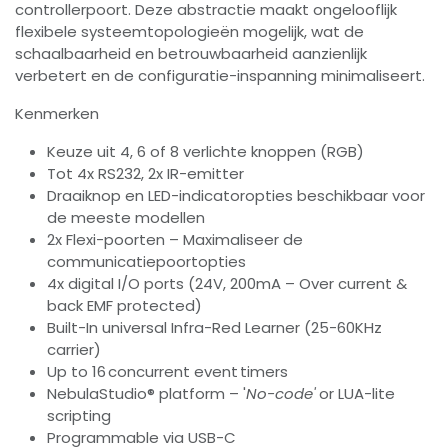
controllerpoort. Deze abstractie maakt ongelooflijk
flexibele systeemtopologieën mogelijk, wat de
schaalbaarheid en betrouwbaarheid aanzienlijk
verbetert en de configuratie-inspanning minimaliseert.
Kenmerken
Keuze uit 4, 6 of 8 verlichte knoppen (RGB)
Tot 4x RS232, 2x IR-emitter
Draaiknop en LED-indicatoropties beschikbaar voor
de meeste modellen
2x Flexi-poorten – Maximaliseer de
communicatiepoortopties
4x digital I/O ports (24V, 200mA – Over current &
back EMF protected)
Built-In universal Infra-Red Learner (25-60KHz
carrier)
Up to 16 concurrent event timers
NebulaStudio® platform – '
No-code'
or LUA-lite
scripting
Programmable via USB-C