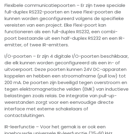
Flexibele communicatiepoorten – Er zijn twee speciale
full-duplex RS232-poorten en twee Flexi-poorten die
kunnen worden geconfigureerd volgens de specifieke
vereisten van een project. Elke Flexi-poort kan
functioneren als een full-duplex RS232, een combi-
poort bestaande uit een half-duplex RS232 en een IR-
emitter, of twee IR-emitters.
I/O-poorten – Er zijn 4 digitale I/O-poorten beschikbaar,
die elk kunnen worden geconfigureerd als een in- of
uitvoerpoort. Deze poorten kunnen 24V DC-apparaten
koppelen en hebben een stroomafname (pull low) tot
200 mA. De poorten zijn beveiligd tegen overstroom en
tegen elektromagnetische velden (EMK) van inductieve
belastingen zoals relais. De integratie van pull-up-
weerstanden zorgt voor een eenvoudige directe
interface met externe schakelaars of
contactsluitingen.
IR-leerfunctie – Voor het gemak is er ook een
ingebouwde universele IR-leerfunctie (25-60 kHz