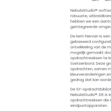
NebulaStudio®-softwa
robuuste, uitbreidbar
hebben we een aantal 
geïntegreerde omgevi
De kern hiervan is ee
gebaseerd configurati
ontwikkeling van de 
mogelijk gemaakt doo
opdrachtreeksen te k
toetsenbord. Deze gr
opdrachten, samen me
kleurveranderingen en
gedrag dat kan worde
De SY-opdrachtbibliot
NebulaStudio®. Dit is
opdrachtreeksen die n
eindpuntapparaten.