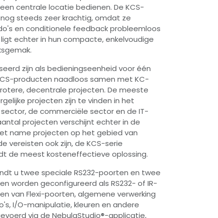
een centrale locatie bedienen. De KCS-
n nog steeds zeer krachtig, omdat ze
's en conditionele feedback probleemloos
 ligt echter in hun compacte, enkelvoudige
ksgemak.
eerd zijn als bedieningseenheid voor één
 KCS-producten naadloos samen met KC-
grotere, decentrale projecten. De meeste
elijke projecten zijn te vinden in het
e sector, de commerciële sector en de IT-
antal projecten verschijnt echter in de
 met name projecten op het gebied van
e vereisten ook zijn, de KCS-serie
dt de meest kosteneffectieve oplossing.
ndt u twee speciale RS232-poorten en twee
nen worden geconfigureerd als RS232- of IR-
en van Flexi-poorten, algemene verwerking
s, I/O-manipulatie, kleuren en andere
tgevoerd via de NebulaStudio®-applicatie,