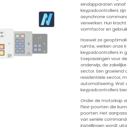
eindapparaten vanaf 
keypadcontrollers zij
asynchrone commando
verwerken. Hun kracht
vormfactor en gebrui
Hoewel ze geoptimalis
ruimte, werken onze
keypadcontrollers in 
toepassingen voor derg
onderwijs, de zakelijk
sector. Een groeiend a
residentiële sector,
automatisering. Wat d
keypadcontrollers bie
Onder de motorkap vi
Flexi-poorten die kun
poorten. Het aanpass
van seriële commando'
instellingen wordt ui