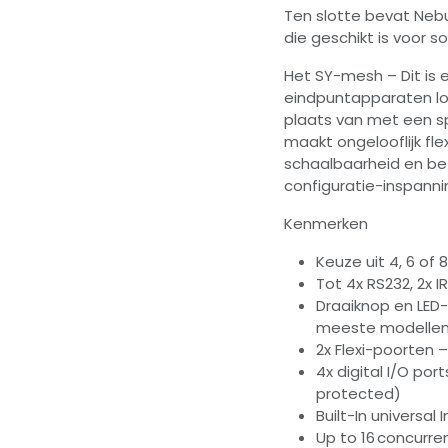
Ten slotte bevat Neb
die geschikt is voor s
Het SY-mesh – Dit is
eindpuntapparaten lo
plaats van met een sp
maakt ongelooflijk fl
schaalbaarheid en bet
configuratie-inspanni
Kenmerken
Keuze uit 4, 6 of
Tot 4x RS232, 2x I
Draaiknop en LED-
meeste modelle
2x Flexi-poorten
4x digital I/O po
protected)
Built-In universal
Up to 16 concurre