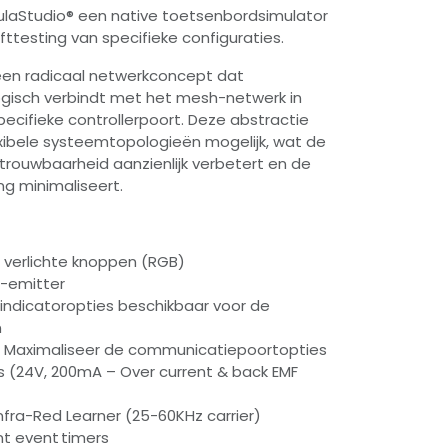
ulaStudio® een native toetsenbordsimulator
ofttesting van specifieke configuraties.
 een radicaal netwerkconcept dat
gisch verbindt met het mesh-netwerk in
ecifieke controllerpoort. Deze abstractie
exibele systeemtopologieën mogelijk, wat de
rouwbaarheid aanzienlijk verbetert en de
ng minimaliseert.
 8 verlichte knoppen (RGB)
R-emitter
indicatoropties beschikbaar voor de
n
 – Maximaliseer de communicatiepoortopties
rts (24V, 200mA – Over current & back EMF
 Infra-Red Learner (25-60KHz carrier)
nt event timers