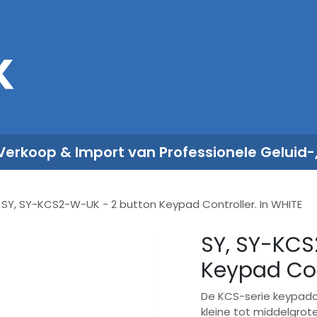
Sales
Rent
Nieuws
Over ons
 Verkoop & Import van Professionele Geluid-
SY, SY-KCS2-W-UK - 2 button Keypad Controller. In WHITE
SY, SY-KCS
Keypad Cont
De KCS-serie keypadco
kleine tot middelgrot