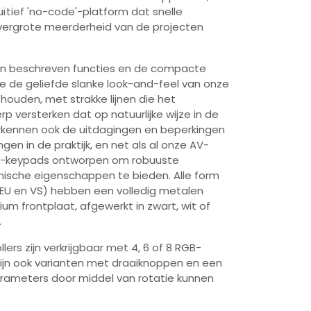
uïtief 'no-code'-platform dat snelle
overgrote meerderheid van de projecten
en beschreven functies en de compacte
 de geliefde slanke look-and-feel van onze
houden, met strakke lijnen die het
p versterken dat op natuurlijke wijze in de
kennen ook de uitdagingen en beperkingen
gen in de praktijk, en net als al onze AV-
CS-keypads ontworpen om robuuste
nische eigenschappen te bieden. Alle form
 EU en VS) hebben een volledig metalen
um frontplaat, afgewerkt in zwart, wit of
.
rs zijn verkrijgbaar met 4, 6 of 8 RGB-
 zijn ook varianten met draaiknoppen en een
arameters door middel van rotatie kunnen