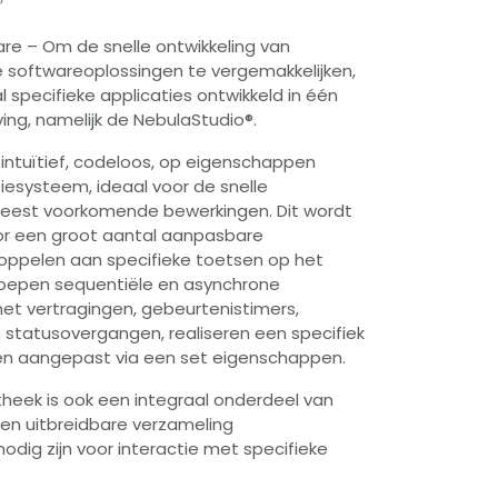
re – Om de snelle ontwikkeling van
e softwareoplossingen te vergemakkelijken,
specifieke applicaties ontwikkeld in één
ng, namelijk de NebulaStudio®.
n intuïtief, codeloos, op eigenschappen
esysteem, ideaal voor de snelle
meest voorkomende bewerkingen. Dit wordt
r een groot aantal aanpasbare
oppelen aan specifieke toetsen op het
oepen sequentiële en asynchrone
t vertragingen, gebeurtenistimers,
 statusovergangen, realiseren een specifiek
n aangepast via een set eigenschappen.
heek is ook een integraal onderdeel van
 een uitbreidbare verzameling
odig zijn voor interactie met specifieke