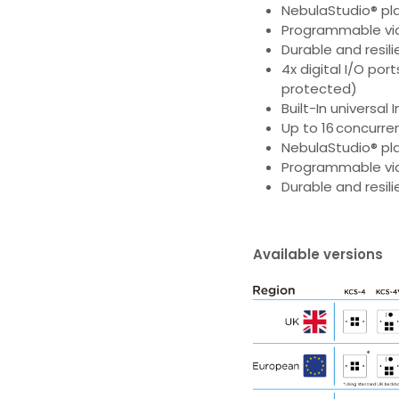
NebulaStudio® pla
Programmable vi
Durable and resili
4x digital I/O po
protected)
Built-In universal
Up to 16 concurre
NebulaStudio® pla
Programmable vi
Durable and resili
Available versions