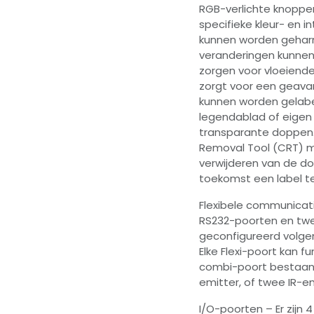
RGB-verlichte knoppe
specifieke kleur- en 
kunnen worden geharm
veranderingen kunne
zorgen voor vloeiend
zorgt voor een geavan
kunnen worden gelab
legendablad of eigen
transparante doppen. 
Removal Tool (CRT) m
verwijderen van de do
toekomst een label t
Flexibele communicati
RS232-poorten en twe
geconfigureerd volgen
Elke Flexi-poort kan f
combi-poort bestaand
emitter, of twee IR-em
I/O-poorten – Er zijn 