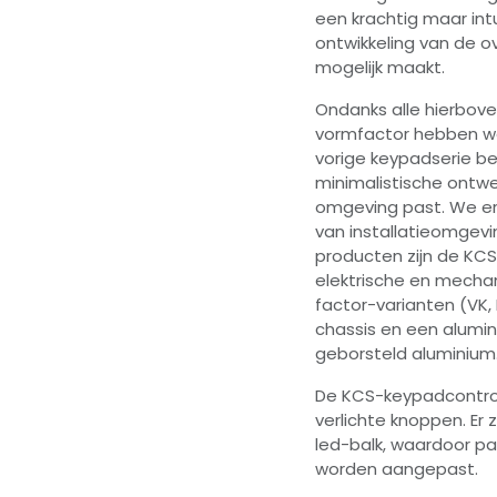
een krachtig maar int
ontwikkeling van de 
mogelijk maakt.
Ondanks alle hierbov
vormfactor hebben we
vorige keypadserie be
minimalistische ontwer
omgeving past. We er
van installatieomgevin
producten zijn de K
elektrische en mecha
factor-varianten (VK,
chassis en een alumini
geborsteld aluminium
De KCS-keypadcontrolle
verlichte knoppen. Er
led-balk, waardoor p
worden aangepast.