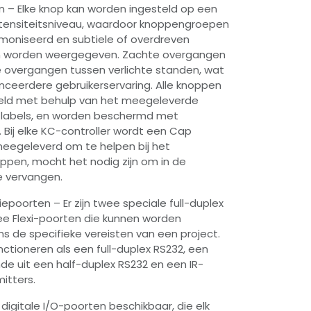
n – Elke knop kan worden ingesteld op een
intensiteitsniveau, waardoor knoppengroepen
oniseerd en subtiele of overdreven
n worden weergegeven. Zachte overgangen
e overgangen tussen verlichte standen, wat
ceerdere gebruikerservaring. Alle knoppen
eld met behulp van het meegeleverde
 labels, en worden beschermd met
Bij elke KC-controller wordt een Cap
eegeleverd om te helpen bij het
ppen, mocht het nodig zijn om in de
e vervangen.
epoorten – Er zijn twee speciale full-duplex
e Flexi-poorten die kunnen worden
s de specifieke vereisten van een project.
unctioneren als een full-duplex RS232, een
e uit een half-duplex RS232 en een IR-
itters.
4 digitale I/O-poorten beschikbaar, die elk