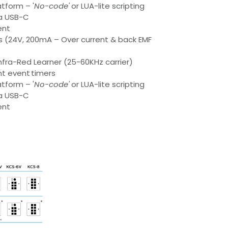
tform – '
No-code'
or LUA-lite scripting
a USB-C
ent
rts (24V, 200mA – Over current & back EMF
 Infra-Red Learner (25-60KHz carrier)
nt event timers
tform – '
No-code'
or LUA-lite scripting
a USB-C
ent