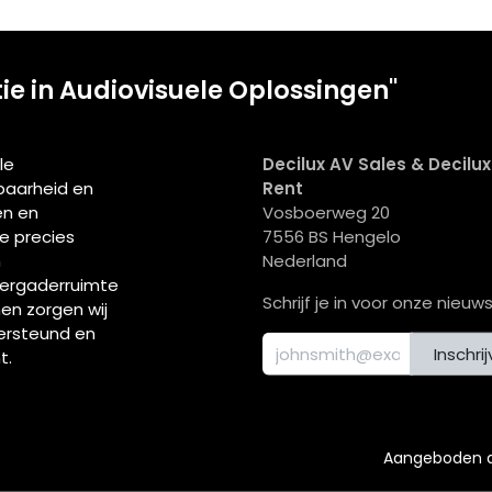
tie in Audiovisuele Oplossingen"
le
Decilux AV Sales & Decilu
wbaarheid en
Rent
en en
Vosboerweg 20
ie precies
7556 BS Hengelo
n
Nederland
vergaderruimte
Schrijf je in voor onze nieuws
men zorgen wij
ersteund en
Inschri
t.
Aangeboden 