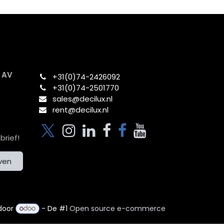
x AV
+31(0)74-2426092​
+31(0)74-2501770
sales@decilux.nl
rent@decilux.nl
brief!
jven
door
- De #1
Open source e-commerce