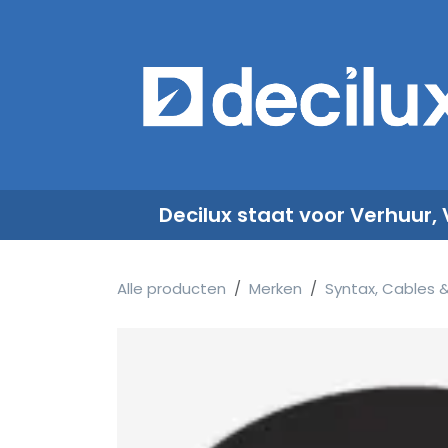
Overslaan naar inhoud
​
Decilux staat voor Verhuur,
Alle producten
Merken
Syntax, Cables 