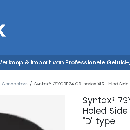
Sales
Rent
Nieuws
Over ons
 Verkoop & Import van Professionele Geluid-
& Connectors
Syntax® 7SYCRP24 CR-series XLR Holed Side pl
Syntax® 7S
Holed Side 
"D" type