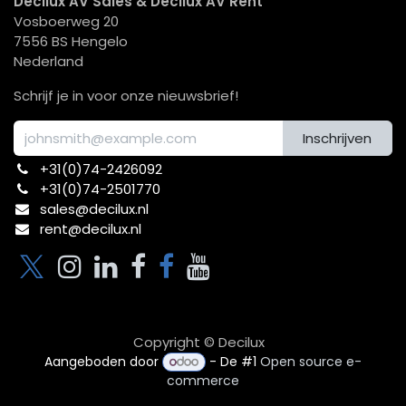
Decilux AV Sales & Decilux AV Rent
Vosboerweg 20
7556 BS Hengelo
Nederland
Schrijf je in voor onze nieuwsbrief!
Inschrijven
+31(0)74-2426092​
+31(0)74-2501770
sales@decilux.nl
rent@decilux.nl
Copyright © Decilux
Aangeboden door
- De #1
Open source e-
commerce