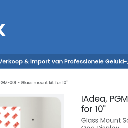
Sales
Rent
Nieuws
Over ons
 Verkoop & Import van Professionele Geluid-
PGM-001 - Glass mount kit for 10"
IAdea, PGM
for 10"
Glass Mount Sol