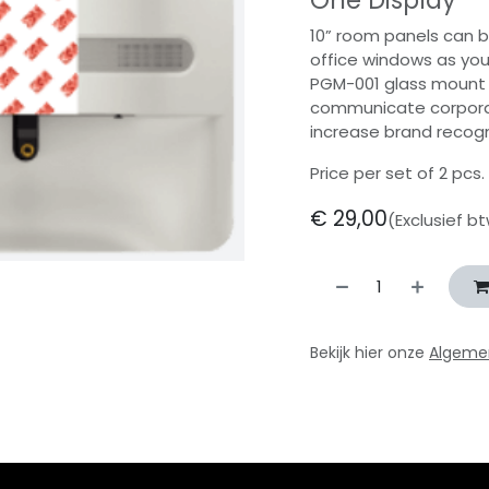
One Display
10” room panels can b
office windows as you
PGM-001 glass mount s
communicate corporat
increase brand recogn
Price per set of 2 pcs.
€
29,00
(Exclusief b
Bekijk hier onze
Algeme