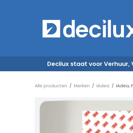
Overslaan naar inhoud
​
Decilux staat voor Verhuur,
Alle producten
Merken
IAdea
IAdea, 