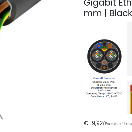
Gigabit Eth
mm | Blac
€
19,92
(Exclusief bt