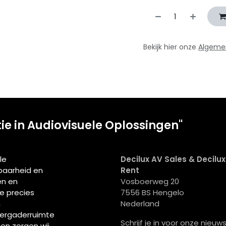
Bekijk hier onze
Algeme
tie in Audiovisuele Oplossingen"
le
Decilux AV Sales & Decilu
wbaarheid en
Rent
en en
Vosboerweg 20
ie precies
7556 BS Hengelo
n
Nederland
vergaderruimte
Schrijf je in voor onze nieuws
men zorgen wij