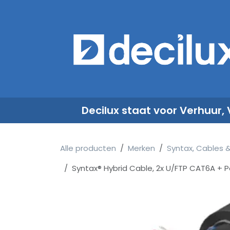
Overslaan naar inhoud
​
Decilux staat voor Verhuur,
Alle producten
Merken
Syntax, Cables 
Syntax® Hybrid Cable, 2x U/FTP CAT6A + Po