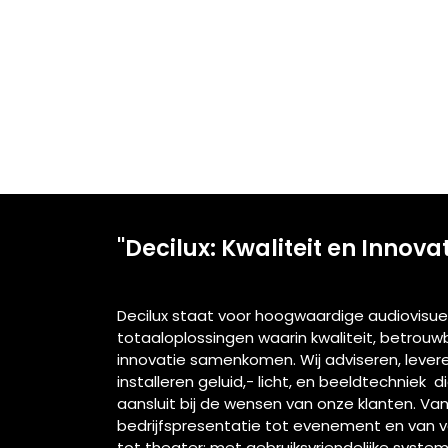
"Decilux: Kwaliteit en Innova
Decilux staat voor hoogwaardige audiovisue
totaaloplossingen waarin kwaliteit, betrou
innovatie samenkomen. Wij adviseren, lever
installeren geluid,- licht, en beeldtechniek d
aansluit bij de wensen van onze klanten. Va
bedrijfspresentatie tot evenement en van 
tot theater: met gebruiksvriendelijke syste