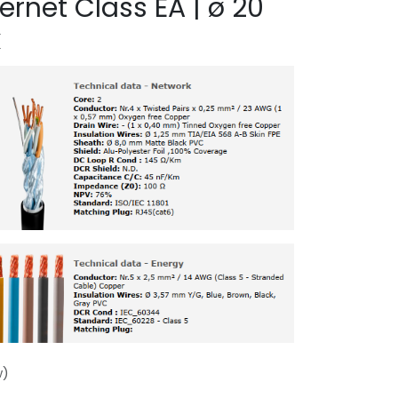
ernet Class EA | ø 20
k
w)