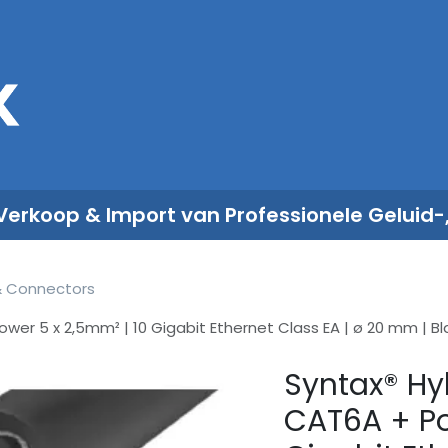
Sales
Rent
Nieuws
Over ons
 Verkoop & Import van Professionele Geluid-
& Connectors
wer 5 x 2,5mm² | 10 Gigabit Ethernet Class EA | ø 20 mm | Bl
Syntax® Hy
CAT6A + Po