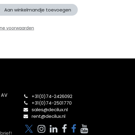
Aan winkelmandje toevoegen
ne voorwaarden
x AV
+31(0)74-2426092​
+31(0)74-2501770
sales@decilux.nl
rent@decilux.nl
brief!