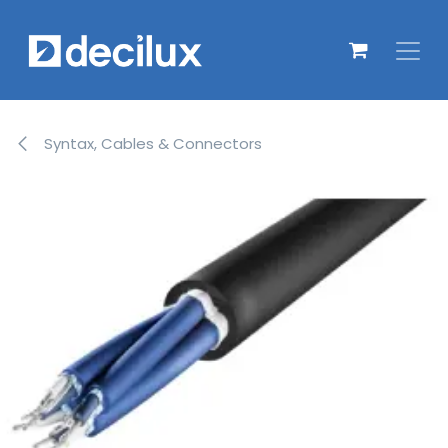
Overslaan naar inhoud
Syntax, Cables & Connectors