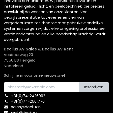
innovatie samenkomen. Wij adviseren, leveren en
installeren geluid,- licht, en beeldtechniek die precies
aansluit bij de wensen van onze klanten. Van
bedrijfspresentatie tot evenement en van
vergaderruimte tot theater: met gebruiksvriendelijke
systemen zorgen wij dat elke omgeving professioneel
wordt ondersteund en elke boodschap krachtig wordt
overgebracht.
Decilux AV Sales & Decilux AV Rent
Vosboerweg 20
7556 BS Hengelo
Nederland
Schrijf je in voor onze nieuwsbrief!
Inschrijven
+31(0)74-2426092​
+31(0)74-2501770
sales@decilux.nl
rent@decilux.nl