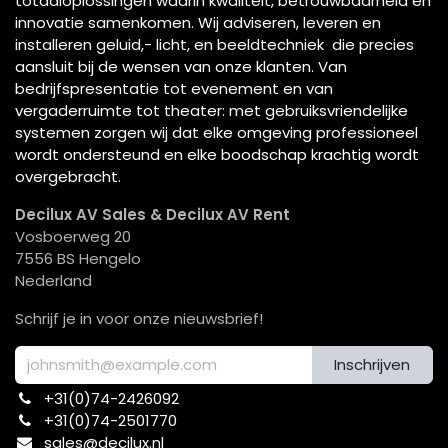
totaaloplossingen waarin kwaliteit, betrouwbaarheid en
innovatie samenkomen. Wij adviseren, leveren en
installeren geluid,- licht, en beeldtechniek die precies
aansluit bij de wensen van onze klanten. Van
bedrijfspresentatie tot evenement en van
vergaderruimte tot theater: met gebruiksvriendelijke
systemen zorgen wij dat elke omgeving professioneel
wordt ondersteund en elke boodschap krachtig wordt
overgebracht.
Decilux AV Sales & Decilux AV Rent
Vosboerweg 20
7556 BS Hengelo
Nederland
Schrijf je in voor onze nieuwsbrief!
Inschrijven
+31(0)74-2426092​
+31(0)74-2501770
sales@decilux.nl