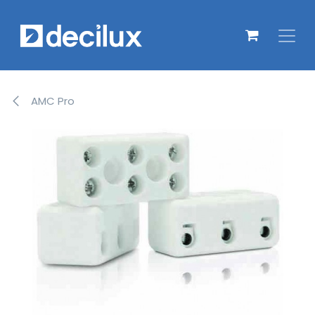
Overslaan naar inhoud
AMC Pro