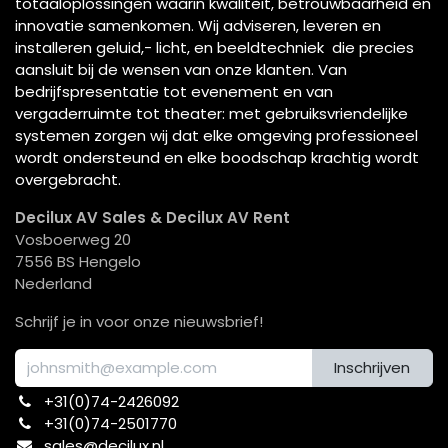
totaaloplossingen waarin kwaliteit, betrouwbaarheid en
innovatie samenkomen. Wij adviseren, leveren en
installeren geluid,- licht, en beeldtechniek die precies
aansluit bij de wensen van onze klanten. Van
bedrijfspresentatie tot evenement en van
vergaderruimte tot theater: met gebruiksvriendelijke
systemen zorgen wij dat elke omgeving professioneel
wordt ondersteund en elke boodschap krachtig wordt
overgebracht.
Decilux AV Sales & Decilux AV Rent
Vosboerweg 20
7556 BS Hengelo
Nederland
Schrijf je in voor onze nieuwsbrief!
Inschrijven
+31(0)74-2426092​
+31(0)74-2501770
sales@decilux.nl