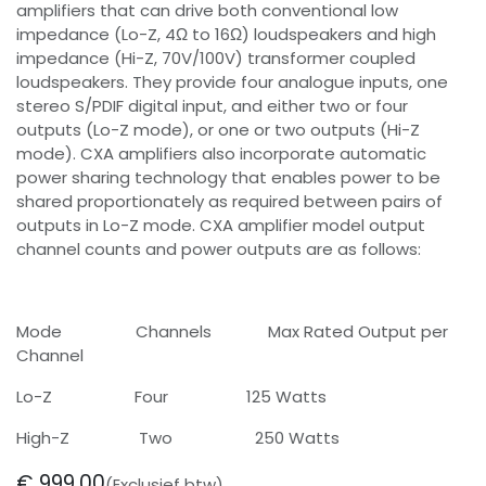
amplifiers that can drive both conventional low
impedance (Lo-Z, 4Ω to 16Ω) loudspeakers and high
impedance (Hi-Z, 70V/100V) transformer coupled
loudspeakers. They provide four analogue inputs, one
stereo S/PDIF digital input, and either two or four
outputs (Lo-Z mode), or one or two outputs (Hi-Z
mode). CXA amplifiers also incorporate automatic
power sharing technology that enables power to be
shared proportionately as required between pairs of
outputs in Lo-Z mode. CXA amplifier model output
channel counts and power outputs are as follows:
Mode Channels Max Rated Output per
Channel
Lo-Z Four 125 Watts
High-Z Two 250 Watts
€
999,00
(Exclusief btw)