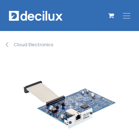
Overslaan naar inhoud
Cloud Electronics