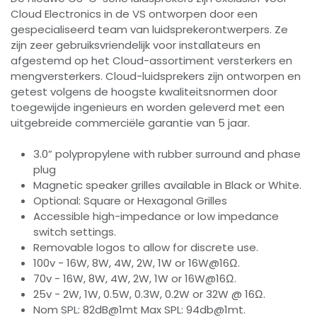
Cloud Electronics in de VS ontworpen door een
gespecialiseerd team van luidsprekerontwerpers. Ze
zijn zeer gebruiksvriendelijk voor installateurs en
afgestemd op het Cloud-assortiment versterkers en
mengversterkers. Cloud-luidsprekers zijn ontworpen en
getest volgens de hoogste kwaliteitsnormen door
toegewijde ingenieurs en worden geleverd met een
uitgebreide commerciële garantie van 5 jaar.
3.0” polypropylene with rubber surround and phase
plug
Magnetic speaker grilles available in Black or White.
Optional: Square or Hexagonal Grilles
Accessible high-impedance or low impedance
switch settings.
Removable logos to allow for discrete use.
100v - 16W, 8W, 4W, 2W, 1W or 16W@16Ω.
70v - 16W, 8W, 4W, 2W, 1W or 16W@16Ω.
25v - 2W, 1W, 0.5W, 0.3W, 0.2W or 32W @ 16Ω.
Nom SPL: 82dB@1mt Max SPL: 94db@1mt.