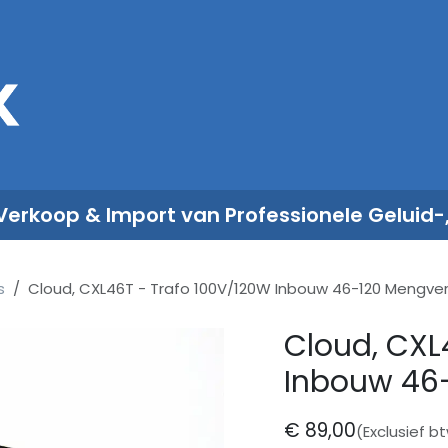
Sales
Rent
Nieuws
Over ons
 Verkoop & Import van Professionele Geluid-
s
Cloud, CXL46T - Trafo 100V/120W Inbouw 46-120 Mengver
Cloud, CXL
Inbouw 46-
€
89,00
(Exclusief b