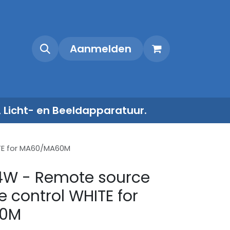
Shop
Contact
Aanmelden
, Licht- en Beeldapparatuur.
TE for MA60/MA60M
4W - Remote source
 control WHITE for
0M