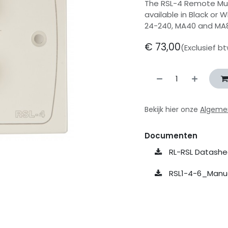
The RSL-4 Remote Musi
available in Black or W
24-240, MA40 and MA
€
73,00
(Exclusief b
Bekijk hier onze
Algeme
Documenten
RL-RSL Datashe
RSL1-4-6_Manu