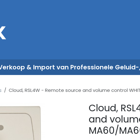
Sales
Rent
Nieuws
Over ons
 Verkoop & Import van Professionele Geluid-
s
Cloud, RSL4W - Remote source and volume control WHI
Cloud, RSL
and volume
MA60/MA6