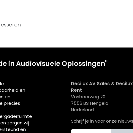
resseren
tie in Audiovisuele Oplossingen"
le
Decilux AV Sales & Decilu
wbaarheid en
Rent
en en
Vosboerweg 20
ie precies
7556 BS Hengelo
n
Nederland
vergaderruimte
Schrijf je in voor onze nieuws
men zorgen wij
ersteund en