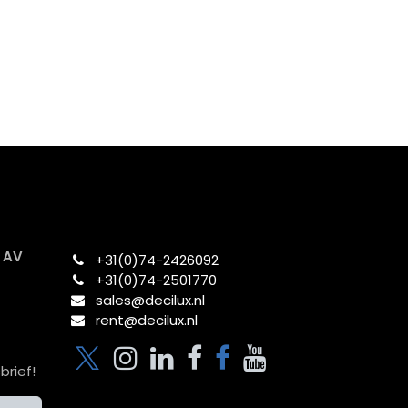
x AV
+31(0)74-2426092​
+31(0)74-2501770
sales@decilux.nl
rent@decilux.nl
brief!