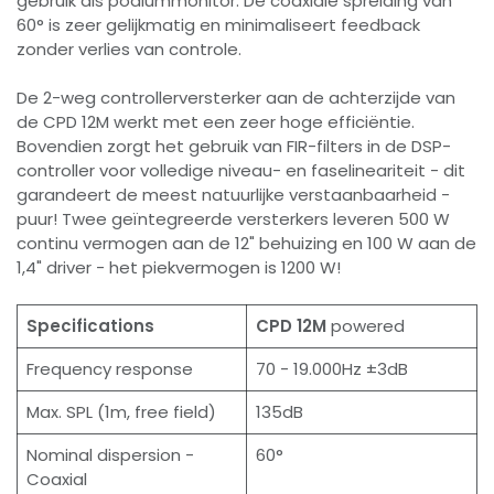
gebruik als podiummonitor. De coaxiale spreiding van
60° is zeer gelijkmatig en minimaliseert feedback
zonder verlies van controle.
De 2-weg controllerversterker aan de achterzijde van
de CPD 12M werkt met een zeer hoge efficiëntie.
Bovendien zorgt het gebruik van FIR-filters in de DSP-
controller voor volledige niveau- en faselineariteit - dit
garandeert de meest natuurlijke verstaanbaarheid -
puur! Twee geïntegreerde versterkers leveren 500 W
continu vermogen aan de 12" behuizing en 100 W aan de
1,4" driver - het piekvermogen is 1200 W!
Specifications
CPD 12M
powered
Frequency response
70 - 19.000Hz ±3dB
Max. SPL (1m, free field)
135dB
Nominal dispersion -
60°
Coaxial