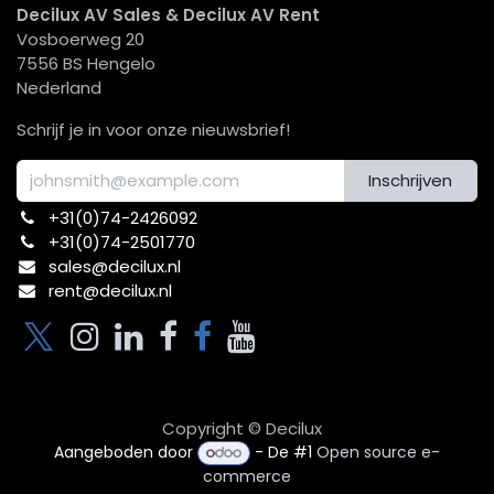
Decilux AV Sales & Decilux AV Rent
Vosboerweg 20
7556 BS Hengelo
Nederland
Schrijf je in voor onze nieuwsbrief!
Inschrijven
+31(0)74-2426092​
+31(0)74-2501770
sales@decilux.nl
rent@decilux.nl
Copyright © Decilux
Aangeboden door
- De #1
Open source e-
commerce