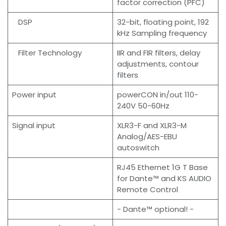
factor correction (PFC)
DSP
32-bit, floating point, 192
kHz Sampling frequency
Filter Technology
IIR and FIR filters, delay
adjustments, contour
filters
Power input
powerCON in/out 110-
240V 50-60Hz
Signal input
XLR3-F and XLR3-M
Analog/AES-EBU
autoswitch
RJ45 Ethernet 1G T Base
for Dante™ and KS AUDIO
Remote Control
- Dante™ optional! -