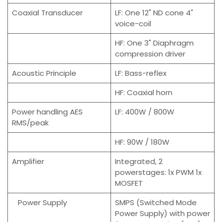
Coaxial Transducer
LF: One 12" ND cone 4"
voice-coil
HF: One 3" Diaphragm
compression driver
Acoustic Principle
LF: Bass-reflex
HF: Coaxial horn
Power handling AES
LF: 400W / 800W
RMS/peak
HF: 90W / 180W
Amplifier
Integrated, 2
powerstages: 1x PWM 1x
MOSFET
Power Supply
SMPS (Switched Mode
Power Supply) with power