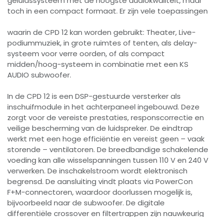
geluidssysteem met de hoogste audiokwaliteit, maar
toch in een compact formaat. Er zijn vele toepassingen
waarin de CPD 12 kan worden gebruikt: Theater, Live-
podiummuziek, in grote ruimtes of tenten, als delay-
systeem voor verre oorden, of als compact
midden/hoog-systeem in combinatie met een KS
AUDIO subwoofer.
In de CPD 12 is een DSP-gestuurde versterker als
inschuifmodule in het achterpaneel ingebouwd. Deze
zorgt voor de vereiste prestaties, responscorrectie en
veilige bescherming van de luidspreker. De eindtrap
werkt met een hoge efficiëntie en vereist geen – vaak
storende – ventilatoren. De breedbandige schakelende
voeding kan alle wisselspanningen tussen 110 V en 240 V
verwerken. De inschakelstroom wordt elektronisch
begrensd. De aansluiting vindt plaats via PowerCon
F+M-connectoren, waardoor doorlussen mogelijk is,
bijvoorbeeld naar de subwoofer. De digitale
differentiële crossover en filtertrappen zijn nauwkeurig