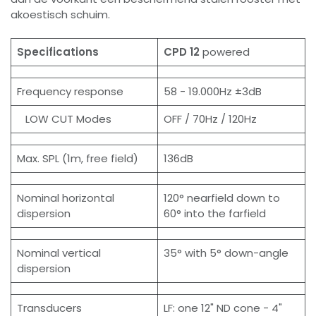
akoestisch schuim.
Specifications
CPD 12
powered
Frequency response
58 - 19.000Hz ±3dB
LOW CUT Modes
OFF / 70Hz / 120Hz
Max. SPL (1m, free field)
136dB
Nominal horizontal
120° nearfield down to
dispersion
60° into the farfield
Nominal vertical
35° with 5° down-angle
dispersion
Transducers
LF: one 12" ND cone - 4"