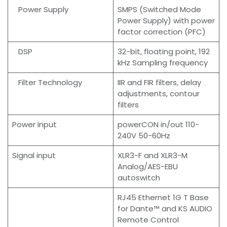
Power Supply
SMPS (Switched Mode
Power Supply) with power
factor correction (PFC)
DSP
32-bit, floating point, 192
kHz Sampling frequency
Filter Technology
IIR and FIR filters, delay
adjustments, contour
filters
Power input
powerCON in/out 110-
240V 50-60Hz
Signal input
XLR3-F and XLR3-M
Analog/AES-EBU
autoswitch
RJ45 Ethernet 1G T Base
for Dante™ and KS AUDIO
Remote Control