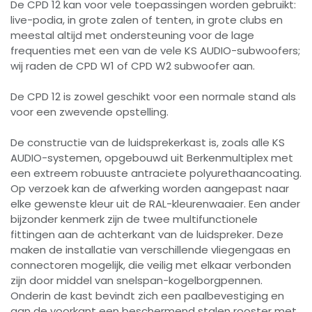
De CPD 12 kan voor vele toepassingen worden gebruikt:
live-podia, in grote zalen of tenten, in grote clubs en
meestal altijd met ondersteuning voor de lage
frequenties met een van de vele KS AUDIO-subwoofers;
wij raden de CPD W1 of CPD W2 subwoofer aan.
De CPD 12 is zowel geschikt voor een normale stand als
voor een zwevende opstelling.
De constructie van de luidsprekerkast is, zoals alle KS
AUDIO-systemen, opgebouwd uit Berkenmultiplex met
een extreem robuuste antraciete polyurethaancoating.
Op verzoek kan de afwerking worden aangepast naar
elke gewenste kleur uit de RAL-kleurenwaaier. Een ander
bijzonder kenmerk zijn de twee multifunctionele
fittingen aan de achterkant van de luidspreker. Deze
maken de installatie van verschillende vliegengaas en
connectoren mogelijk, die veilig met elkaar verbonden
zijn door middel van snelspan-kogelborgpennen.
Onderin de kast bevindt zich een paalbevestiging en
aan de voorkant een beschermend stalen rooster met