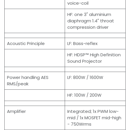
voice-coil
HF: one 3" aluminium
diaphragm 1.4" throat
compression driver
Acoustic Principle
LF: Bass-reflex
HF: HDSP™ High Definition
Sound Projector
Power handling AES
LF: 800W / 1600W
RMS/peak
HF: 100W / 200W
Amplifier
Integrated; 1x PWM low-
mid / 1x MOSFET mid-high
- 750Wrms