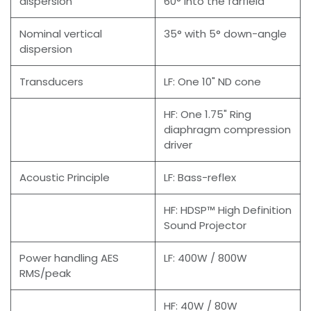
dispersion
60° into the farfield
Nominal vertical
35° with 5° down-angle
dispersion
Transducers
LF: One 10" ND cone
HF: One 1.75" Ring
diaphragm compression
driver
Acoustic Principle
LF: Bass-reflex
HF: HDSP™ High Definition
Sound Projector
Power handling AES
LF: 400W / 800W
RMS/peak
HF: 40W / 80W