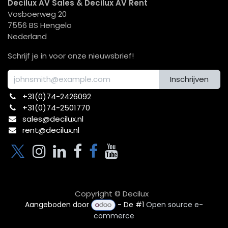
Decilux AV Sales & Decilux AV Rent
Vosboerweg 20
7556 BS Hengelo
Nederland
Schrijf je in voor onze nieuwsbrief!
Inschrijven
+31(0)74-2426092​
+31(0)74-2501770
sales@decilux.nl
rent@decilux.nl
Copyright © Decilux
Aangeboden door
- De #1
Open source e-
commerce