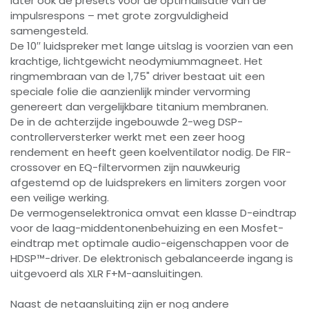
later ook de presets voor de optimalisatie van de
impulsrespons – met grote zorgvuldigheid
samengesteld.
De 10′′ luidspreker met lange uitslag is voorzien van een
krachtige, lichtgewicht neodymiummagneet. Het
ringmembraan van de 1,75" driver bestaat uit een
speciale folie die aanzienlijk minder vervorming
genereert dan vergelijkbare titanium membranen.
De in de achterzijde ingebouwde 2-weg DSP-
controllerversterker werkt met een zeer hoog
rendement en heeft geen koelventilator nodig. De FIR-
crossover en EQ-filtervormen zijn nauwkeurig
afgestemd op de luidsprekers en limiters zorgen voor
een veilige werking.
De vermogenselektronica omvat een klasse D-eindtrap
voor de laag-middentonenbehuizing en een Mosfet-
eindtrap met optimale audio-eigenschappen voor de
HDSP™-driver. De elektronisch gebalanceerde ingang is
uitgevoerd als XLR F+M-aansluitingen.
Naast de netaansluiting zijn er nog andere