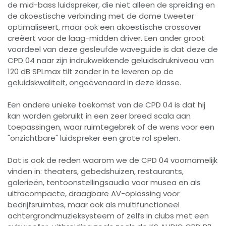
de mid-bass luidspreker, die niet alleen de spreiding en
de akoestische verbinding met de dome tweeter
optimaliseert, maar ook een akoestische crossover
creëert voor de laag-midden driver. Een ander groot
voordeel van deze gesleufde waveguide is dat deze de
CPD 04 naar zijn indrukwekkende geluidsdrukniveau van
120 dB SPLmax tilt zonder in te leveren op de
geluidskwaliteit, ongeëvenaard in deze klasse.
Een andere unieke toekomst van de CPD 04 is dat hij
kan worden gebruikt in een zeer breed scala aan
toepassingen, waar ruimtegebrek of de wens voor een
"onzichtbare" luidspreker een grote rol spelen.
Dat is ook de reden waarom we de CPD 04 voornamelijk
vinden in: theaters, gebedshuizen, restaurants,
galerieën, tentoonstellingsaudio voor musea en als
ultracompacte, draagbare AV-oplossing voor
bedrijfsruimtes, maar ook als multifunctioneel
achtergrondmuzieksysteem of zelfs in clubs met een