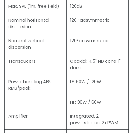
Max. SPL (1m, free field)
120dB
Nominal horizontal
120° axisymmetric
dispersion
Nominal vertical
120°axisymmetric
dispersion
Transducers
Coaxial: 4.5" ND cone 1"
dome
Power handling AES
LF: 60W / 120W
RMS/peak
HF: 30W / 60W
Amplifier
Integrated, 2
powerstages: 2x PWM