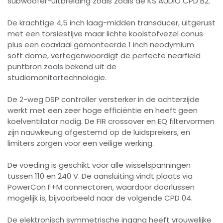
subwoofer-uitbreiding zoals zoals de KS AUDIO CPD B2.
De krachtige 4,5 inch laag-midden transducer, uitgerust
met een torsiestijve maar lichte koolstofvezel conus
plus een coaxiaal gemonteerde 1 inch neodymium
soft dome, vertegenwoordigt de perfecte nearfield
puntbron zoals bekend uit de
studiomonitortechnologie.
De 2-weg DSP controller versterker in de achterzijde
werkt met een zeer hoge efficiëntie en heeft geen
koelventilator nodig. De FIR crossover en EQ filtervormen
zijn nauwkeurig afgestemd op de luidsprekers, en
limiters zorgen voor een veilige werking.
De voeding is geschikt voor alle wisselspanningen
tussen 110 en 240 V. De aansluiting vindt plaats via
PowerCon F+M connectoren, waardoor doorlussen
mogelijk is, bijvoorbeeld naar de volgende CPD 04.
De elektronisch symmetrische ingang heeft vrouwelijke