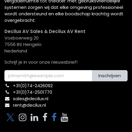
vergaderruimte tot theater: met gebruiksvriendelijke
systemen zorgen wij dat elke omgeving professioneel
wordt ondersteund en elke boodschap krachtig wordt
overgebracht.
Decilux AV Sales & Decilux AV Rent
Vosboerweg 20
7556 BS Hengelo
Nederland
Schrijf je in voor onze nieuwsbrief!
Inschrijven
+31(0)74-2426092​
+31(0)74-2501770
sales@decilux.nl
rent@decilux.nl