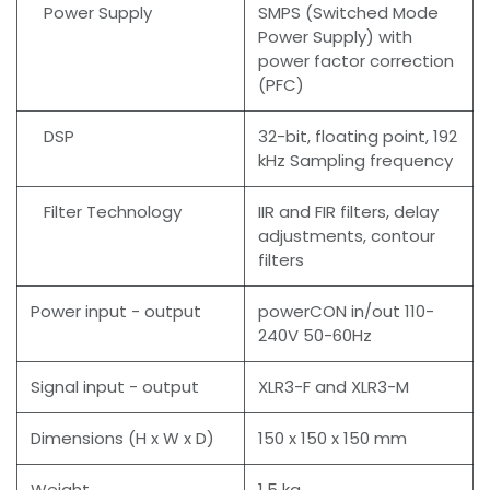
Power Supply
SMPS (Switched Mode
Power Supply) with
power factor correction
(PFC)
DSP
32-bit, floating point, 192
kHz Sampling frequency
Filter Technology
IIR and FIR filters, delay
adjustments, contour
filters
Power input - output
powerCON in/out 110-
240V 50-60Hz
Signal input - output
XLR3-F and XLR3-M
Dimensions (H x W x D)
150 x 150 x 150 mm
Weight
1.5 kg